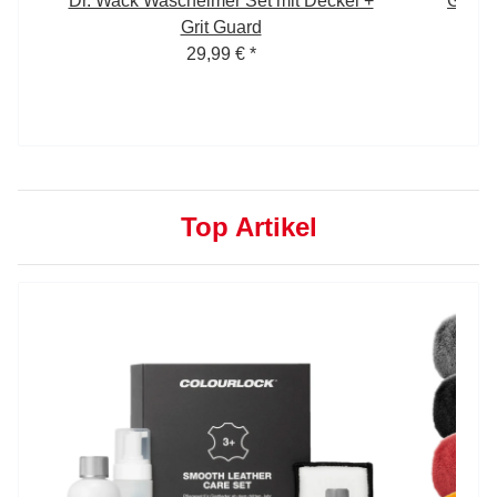
 5
Dr. Wack Wascheimer Set mit Deckel +
Garag
Grit Guard
29,99 €
*
Top Artikel