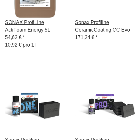
SONAX ProfiLine
Sonax Profiline
ActiFoam Energy 5L
CeramicCoating CC Evo
54,62 €
*
171,24 €
*
10,92 € pro 1 l
Sonax Profiline
Sonax Profiline