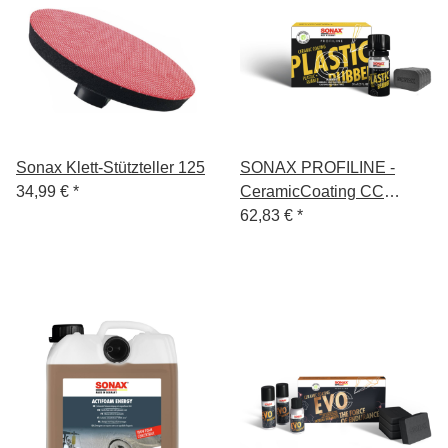
Sonax Klett-Stützteller 125
SONAX PROFILINE -
34,99 €
*
CeramicCoating CC
Plastic+Rubber
62,83 €
*