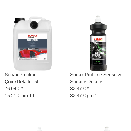
Sonax Profiline
Sonax Profiline Sensitive
QuickDetailer 5L
Surface Detailer
76,04 €
*
Kunststoffreiniger 1L
32,37 €
*
15,21 € pro 1 l
32,37 € pro 1 l