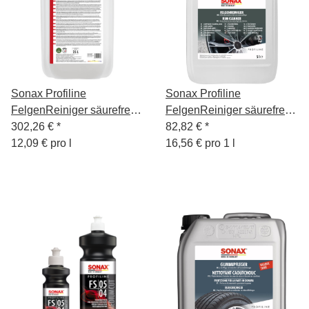
Sonax Profiline
Sonax Profiline
FelgenReiniger säurefrei
FelgenReiniger säurefrei
25L
302,26 €
*
5L
82,82 €
*
12,09 € pro l
16,56 € pro 1 l