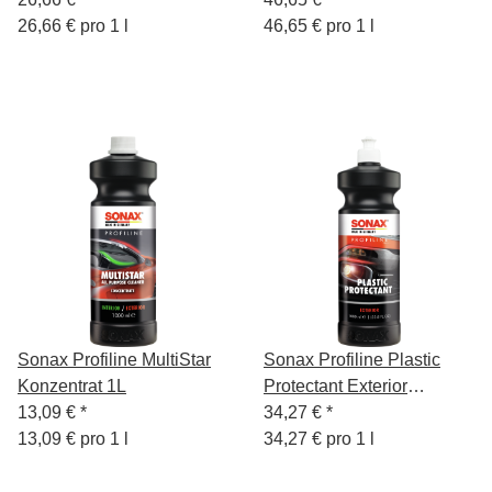
26,66 € pro 1 l
46,65 € pro 1 l
Sonax Profiline MultiStar
Sonax Profiline Plastic
Konzentrat 1L
Protectant Exterior
13,09 €
*
Kunststoffversiegelung 1L
34,27 €
*
13,09 € pro 1 l
34,27 € pro 1 l