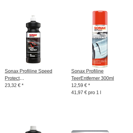
Sonax Profiline Speed
Sonax Profiline
Protect
TeerEntferner 300ml
Wachsversiegelung 1L
23,32 €
*
12,59 €
*
41,97 € pro 1 l