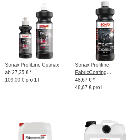
Sonax ProfiLine Cutmax
Sonax Profiline
ab
27,25 €
*
FabricCoating
109,00 € pro 1 l
Cabrioverdeck- & Textil
48,67 €
*
Imprägnierung 1L
48,67 € pro l