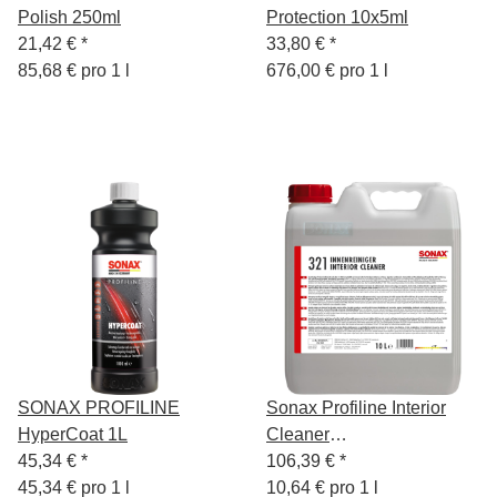
Polish 250ml
Protection 10x5ml
21,42 €
*
33,80 €
*
85,68 € pro 1 l
676,00 € pro 1 l
SONAX PROFILINE
Sonax Profiline Interior
HyperCoat 1L
Cleaner
45,34 €
*
InnenraumReinger 10L
106,39 €
*
45,34 € pro 1 l
10,64 € pro 1 l