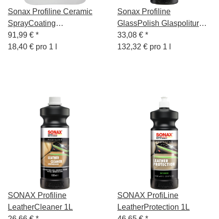
Sonax Profiline Ceramic
Sonax Profiline
SprayCoating
GlassPolish Glaspolitur
Sprühversiegelung 5L
91,99 €
*
250ml
33,08 €
*
18,40 € pro 1 l
132,32 € pro 1 l
SONAX Profiline
SONAX ProfiLine
LeatherCleaner 1L
LeatherProtection 1L
26,66 €
*
46,65 €
*