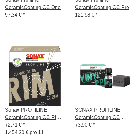
CeramicCoating CC One
CeramicCoating CC Pro
97,34 €
*
121,98 €
*
Sonax PROFILINE
SONAX PROFILINE
CeramicCoating CC Rim
CeramicCoating CC
50ml
72,71 €
*
Vinyl+PPF
73,90 €
*
1.454,20 € pro 1 l