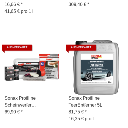
16,66 €
*
309,40 €
*
41,65 € pro 1 l
AUSVERKAUFT
AUSVERKAUFT
Sonax Profiline
Sonax Profiline
Scheinwerfer
TeerEntferner 5L
AufbereitungsSet
69,90 €
*
81,75 €
*
16,35 € pro l