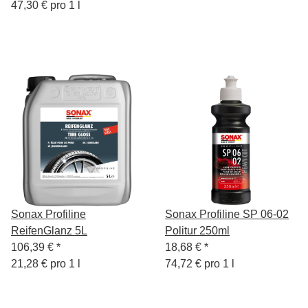
47,30 € pro 1 l
Sonax Profiline
Sonax Profiline SP 06-02
ReifenGlanz 5L
Politur 250ml
106,39 €
*
18,68 €
*
21,28 € pro 1 l
74,72 € pro 1 l