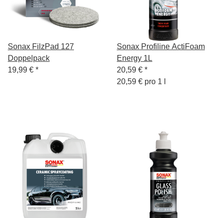
Sonax FilzPad 127
Sonax Profiline ActiFoam
Doppelpack
Energy 1L
19,99 €
*
20,59 €
*
20,59 € pro 1 l