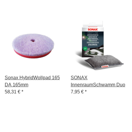
Sonax HybridWollpad 165
SONAX
DA 165mm
InnenraumSchwamm Duo
58,31 €
*
7,95 €
*