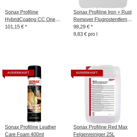
Sonax Profiline
Sonax Profiline Iron + Rust
HybridCoating CC One
Remover Flugrostentferner
50ml
101,15 €
*
Spezial 10L
98,29 €
*
9,83 € pro l
AUSVERKAUFT
AUSVERKAUFT
Sonax Profiline Leather
Sonax Profiline Red Max
Care Foam 400ml
Felgenreiniger 25L