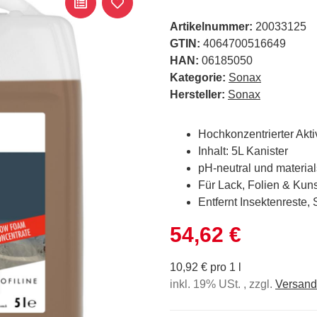
Artikelnummer:
20033125
GTIN:
4064700516649
HAN:
06185050
Kategorie:
Sonax
Hersteller:
Sonax
Hochkonzentrierter Akt
Inhalt: 5L Kanister
pH-neutral und materi
Für Lack, Folien & Kuns
Entfernt Insektenreste,
54,62 €
10,92 € pro 1 l
inkl. 19% USt. , zzgl.
Versand