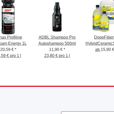
ax Profiline
ADBL Shampoo Pro
DopeFibers
oam Energy 1L
Autoshampoo 500ml
HybridCerami
20,59 €
*
11,90 €
*
ab
15,90 
,59 € pro 1 l
23,80 € pro 1 l