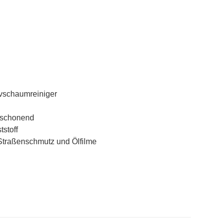
ivschaumreiniger
alschonend
tstoff
 Straßenschmutz und Ölfilme