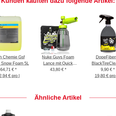
Kunden kauften dazu folgende Artikel:
h Chemie Gsf
Nuke Guys Foam
DopeFibers
e Snow Foam 5L
Lance mit Quick
BlackTireCle
64,71 €
*
43,80 €
Release
*
9,90 €
500ml
*
2,94 € pro l
19,80 € pro 
Ähnliche Artikel