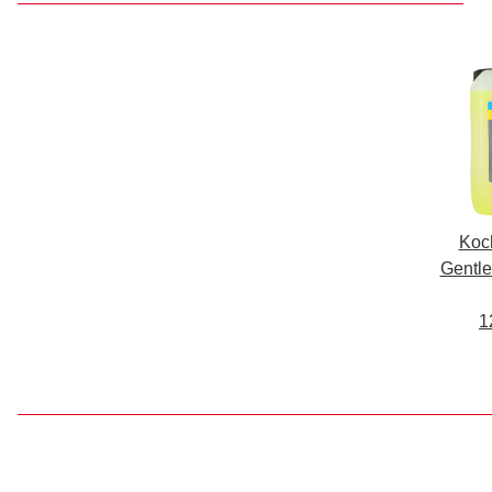
Koc
Gentl
1