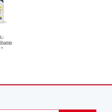
 -
cShampoo
€
*