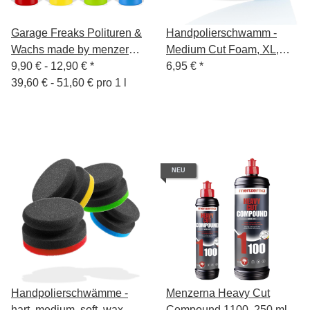
Garage Freaks Polituren &
Handpolierschwamm -
Wachs made by menzerna
Medium Cut Foam, XL,
- 250 ml
9,90 € -
12,90 €
*
blau, Ø 130/50mm
6,95 €
*
39,60 € - 51,60 € pro 1 l
NEU
Handpolierschwämme -
Menzerna Heavy Cut
hart, medium, soft, wax
Compound 1100, 250 ml