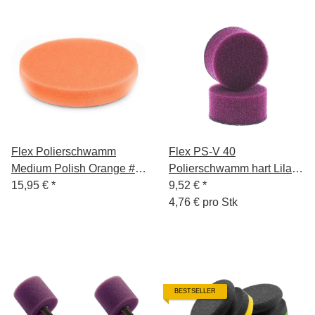
Flex Polierschwamm
Flex PS-V 40
Medium Polish Orange #3
Polierschwamm hart Lila
140mm
15,95 €
*
40mm Doppelpack
9,52 €
*
4,76 € pro Stk
BESTSELLER