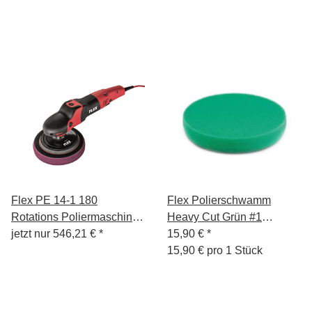
Flex PE 14-1 180
Flex Polierschwamm
Rotations Poliermaschine
Heavy Cut Grün #1
1400W
jetzt nur
546,21 €
*
140mm
15,90 €
*
15,90 € pro 1 Stück