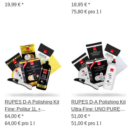
Wolle Medium Gelb
19,99 €
*
Feinschleifpolitur 250ml
18,95 €
*
150/180
75,80 € pro 1 l
RUPES D-A Polishing Kit
RUPES D-A Polishing Kit
Fine: Politur 1L +
Ultra-Fine: UNO PURE
Polierschwamm Fein
64,00 €
*
Politur 1L + 2x
51,00 €
*
130/150mm + Wolle-
64,00 € pro 1 l
Polierschwamm Ultra-Fein
51,00 € pro 1 l
Polierpad + Poliertuch
130/150mm + Poliertuch