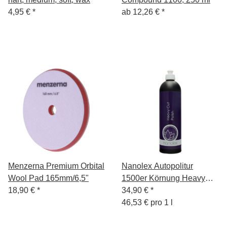
4,95 €
*
ab
12,26 €
*
Menzerna Premium Orbital
Nanolex Autopolitur
Wool Pad 165mm/6,5"
1500er Körnung Heavy
18,90 €
*
Cut Polish 750ml
34,90 €
*
46,53 € pro 1 l