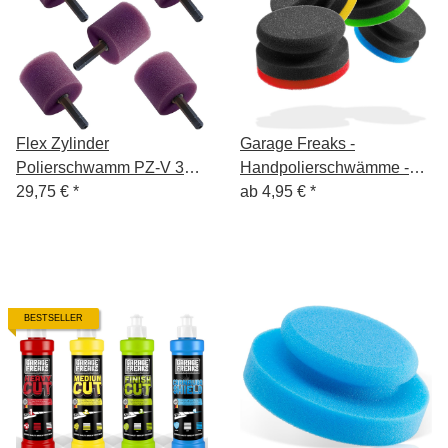
Flex Zylinder
Garage Freaks -
Polierschwamm PZ-V 35
Handpolierschwämme -
HEX 5 Stück lila
29,75 €
*
hart, medium, soft, wax
ab
4,95 €
*
BESTSELLER