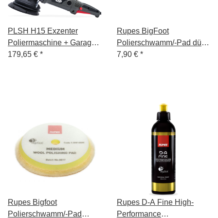
PLSH H15 Exzenter
Rupes BigFoot
Poliermaschine + Garage
Polierschwamm/-Pad dünn
Freaks Polituren 250ml
179,65 €
*
Mille Coarse Blau 130/140
7,90 €
*
Rupes Bigfoot
Rupes D-A Fine High-
Polierschwamm/-Pad
Performance