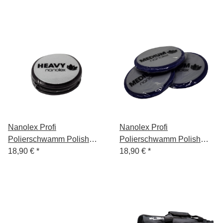
Nanolex Profi
Nanolex Profi
Polierschwamm Polish
Polierschwamm Polish
Pad, 145x13x125 mm,
18,90 €
*
Pad, 145x13x125 mm,
18,90 €
*
Hard, Grau, x3
Medium, Lila, x3