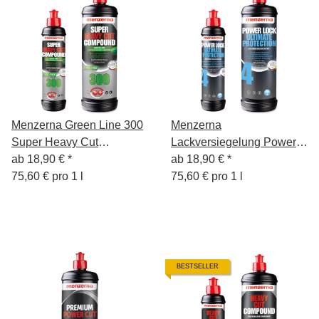
Menzerna Green Line 300
Menzerna
Super Heavy Cut
Lackversiegelung Power
Compound
ab
18,90 €
*
Lock Ultimate Protection
ab
18,90 €
*
75,60 € pro 1 l
75,60 € pro 1 l
BESTSELLER