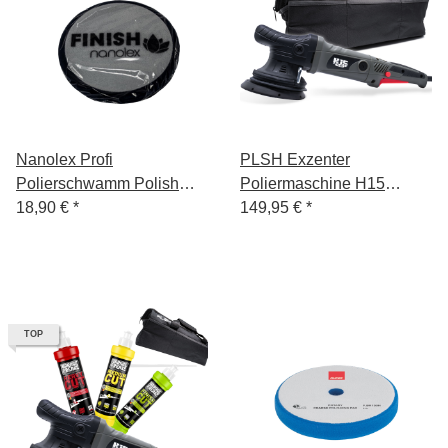
Nanolex Profi
PLSH Exzenter
Polierschwamm Polish
Poliermaschine H15
Pad, 145x13x125 mm,
18,90 €
*
15mm Hub, 125mm
149,95 €
*
Soft, Dunkel Blau, x3
Stützteller
TOP