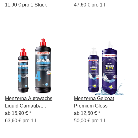
11,90 € pro 1 Stück
47,60 € pro 1 l
Menzerna Autowachs
Menzerna Gelcoat
Liquid Carnauba
Premium Gloss
Protection
ab
15,90 €
*
ab
12,50 €
*
63,60 € pro 1 l
50,00 € pro 1 l