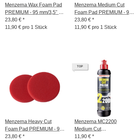
Menzerna Wax Foam Pad
Menzerna Medium Cut
PREMIUM - 95 mm/3,5" -
Foam Pad PREMIUM - 95
blau - 2 Stück
23,80 €
*
23,80 €
*
mm/3,5" - gelb - 2 Stück
11,90 € pro 1 Stück
11,90 € pro 1 Stück
TOP
Menzerna Heavy Cut
Menzerna MC2200
Foam Pad PREMIUM - 95
Medium Cut
23,80 €
*
mm/3,5" - rot - 2 Stück
Feinschleifpaste 250ml
11,90 €
*