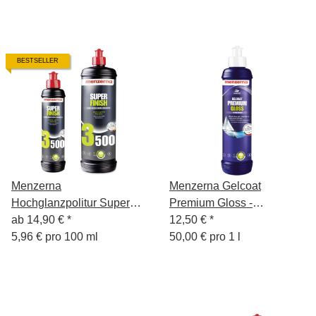
BESTSELLER
Menzerna
Menzerna Gelcoat
Hochglanzpolitur Super
Premium Gloss -
Finish 3500, 250 ml
ab
14,90 €
*
Hochglanz Bootpolitur -
12,50 €
*
5,96 € pro 100 ml
250 ml
50,00 € pro 1 l