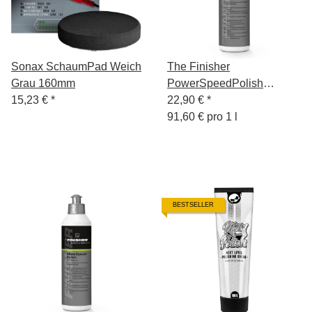
Sonax SchaumPad Weich
The Finisher
Grau 160mm
PowerSpeedPolish
15,23 €
*
OneStepPolitur 250ml
22,90 €
*
91,60 € pro 1 l
BESTSELLER