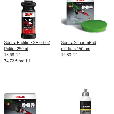
Sonax Profiline SP 06-02
Sonax SchaumPad
Politur 250ml
medium 150mm
18,68 €
*
15,83 €
*
74,72 € pro 1 l