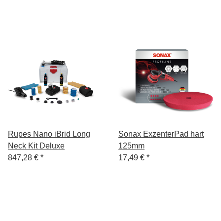
Gelb + Schwammentferner
Weiß +
Schwammentferner
Rupes Nano iBrid Long
Sonax ExzenterPad hart
Neck Kit Deluxe
125mm
847,28 €
*
17,49 €
*