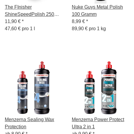
The FInisher
Nuke Guys Metal Polish
ShineSpeedPolish 250ml
100 Gramm
WaxPolitur
11,90 €
*
8,99 €
*
47,60 € pro 1 l
89,90 € pro 1 kg
Menzerna Sealing Wax
Menzerna Power Protect
Protection
Ultra 2 in 1
ab
8,90 €
*
ab
9,90 €
*