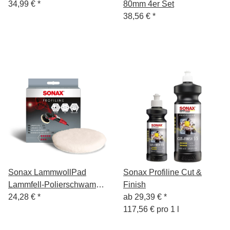
34,99 €
*
80mm 4er Set
38,56 €
*
Sonax LammwollPad
Sonax Profiline Cut &
Lammfell-Polierschwamm
Finish
130mm
24,28 €
*
ab
29,39 €
*
117,56 € pro 1 l