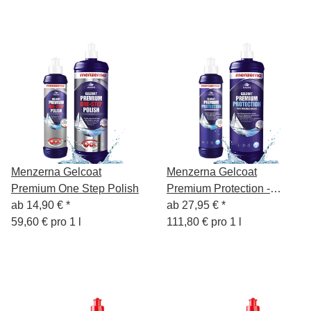
Menzerna Gelcoat
Menzerna Gelcoat
Premium One Step Polish
Premium Protection -
ab
14,90 €
*
Schutzversiegelung für
ab
27,95 €
*
59,60 € pro 1 l
Boote
111,80 € pro 1 l