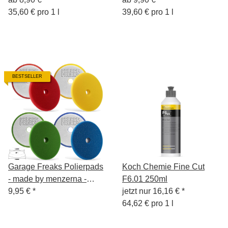
35,60 € pro 1 l
39,60 € pro 1 l
BESTSELLER
Garage Freaks Polierpads
Koch Chemie Fine Cut
- made by menzerna -
F6.01 250ml
150mm Polierfläche -
9,95 €
*
jetzt nur
16,16 €
*
125mm Klettfäche
64,62 € pro 1 l