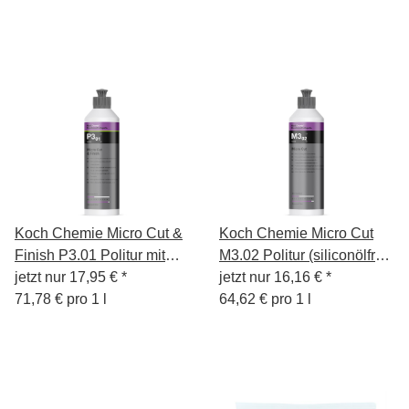
Koch Chemie Micro Cut &
Koch Chemie Micro Cut
Finish P3.01 Politur mit
M3.02 Politur (siliconölfrei)
Carnaubawachs 250ml
jetzt nur
17,95 €
*
250ml
jetzt nur
16,16 €
*
71,78 € pro 1 l
64,62 € pro 1 l