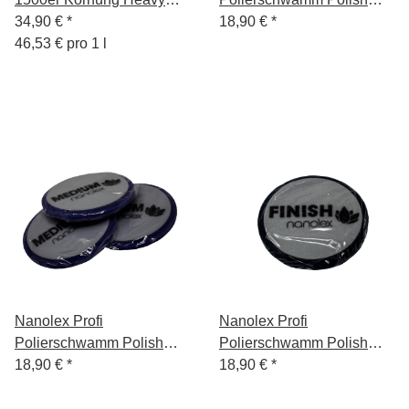
Cut Polish 750ml
34,90 €
*
Pad, 145x13x125 mm,
18,90 €
*
46,53 € pro 1 l
Hard, Grau, x3
Nanolex Profi
Nanolex Profi
Polierschwamm Polish
Polierschwamm Polish
Pad, 145x13x125 mm,
18,90 €
*
Pad, 145x13x125 mm,
18,90 €
*
Medium, Lila, x3
Soft, Dunkel Blau, x3