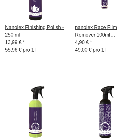
Nanolex Finishing Polish -
nanolex Race Film
250 ml
Remover 100ml
13,99 €
*
Rennstrecken Film
4,90 €
*
55,96 € pro 1 l
Entferner
49,00 € pro 1 l