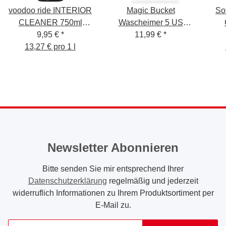
voodoo ride INTERIOR
Magic Bucket
So
CLEANER 750ml
Wascheimer 5 US
Innenreiniger
9,95 €
*
Gallonen (ca. 20 Liter)
11,99 €
*
13,27 € pro 1 l
Red
Newsletter Abonnieren
Bitte senden Sie mir entsprechend Ihrer
Datenschutzerklärung
regelmäßig und jederzeit
widerruflich Informationen zu Ihrem Produktsortiment per
E-Mail zu.