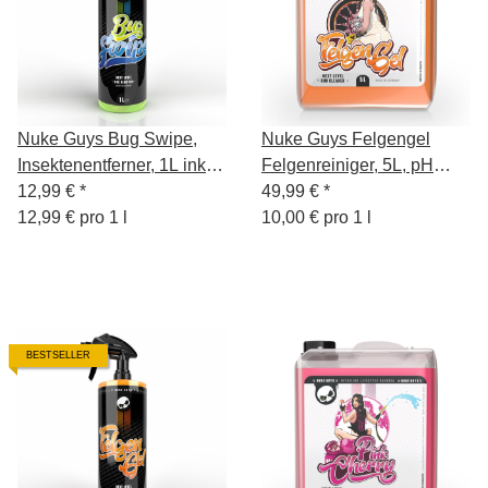
Nuke Guys Bug Swipe,
Nuke Guys Felgengel
Insektenentferner, 1L inkl.
Felgenreiniger, 5L, pH
Canyon Sprühkopf
12,99 €
*
neutral
49,99 €
*
12,99 € pro 1 l
10,00 € pro 1 l
BESTSELLER