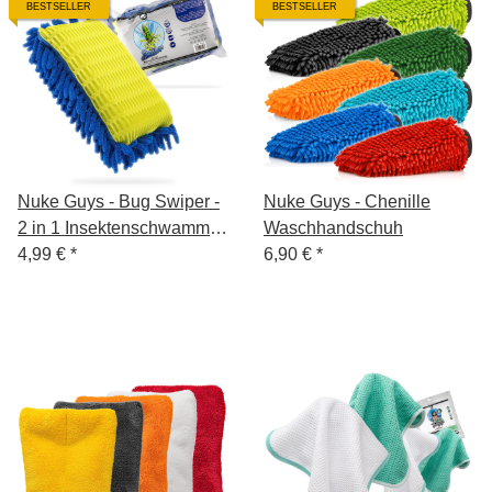
BESTSELLER
BESTSELLER
Nuke Guys - Bug Swiper -
Nuke Guys - Chenille
2 in 1 Insektenschwamm -
Waschhandschuh
Wasch Pad - verpackt
4,99 €
*
6,90 €
*