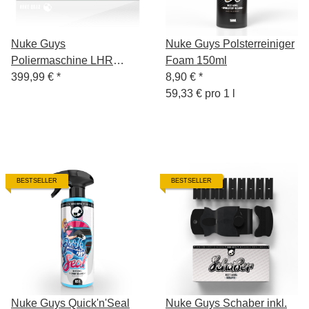
Nuke Guys
Nuke Guys Polsterreiniger
Poliermaschine LHR
Foam 150ml
15ES/NG
399,99 €
*
8,90 €
*
59,33 € pro 1 l
BESTSELLER
BESTSELLER
Nuke Guys Quick'n'Seal
Nuke Guys Schaber inkl.