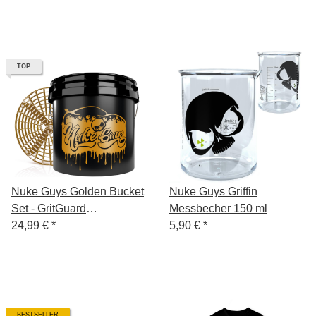
Foam
TOP
Nuke Guys Golden Bucket
Nuke Guys Griffin
Set - GritGuard
Messbecher 150 ml
Wascheimer 3,5 Gallonen
24,99 €
*
5,90 €
*
und GritGuard
Eimereinsatz in Gold
BESTSELLER