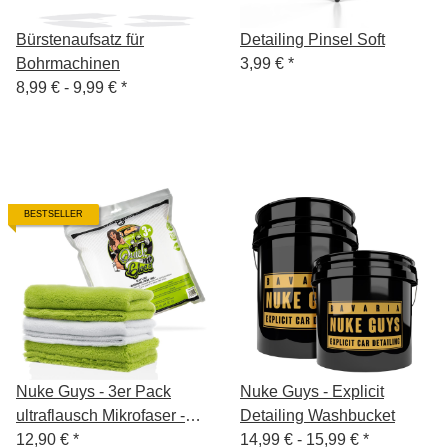
Bürstenaufsatz für
Detailing Pinsel Soft
Bohrmachinen
3,99 €
*
8,99 € -
9,99 €
*
BESTSELLER
Nuke Guys - 3er Pack
Nuke Guys - Explicit
ultraflausch Mikrofaser -
Detailing Washbucket
Quick'n'Gloss - 40x40cm
12,90 €
*
14,99 € -
15,99 €
*