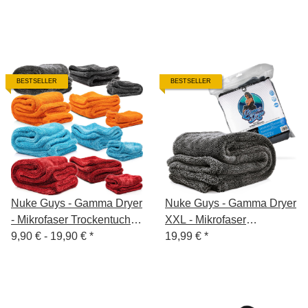
BESTSELLER
BESTSELLER
Nuke Guys - Gamma Dryer
Nuke Guys - Gamma Dryer
- Mikrofaser Trockentuch -
XXL - Mikrofaser
1400 GSM - S / L / XXL
9,90 € -
19,90 €
*
Trockentuch - 1400 GSM,
19,99 €
*
50x80cm - grau - ZIP
Beutel