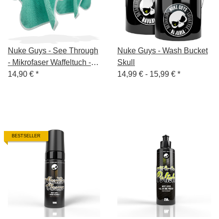
Nuke Guys - See Through
Nuke Guys - Wash Bucket
- Mikrofaser Waffeltuch -
Skull
450 GSM, 40x40cm - mint
14,90 €
*
14,99 € -
15,99 €
*
Fläche / weiß Rand - 4er
Pack
BESTSELLER