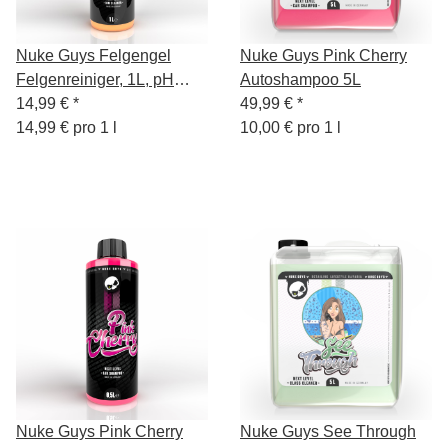
Nuke Guys Felgengel
Nuke Guys Pink Cherry
Felgenreiniger, 1L, pH
Autoshampoo 5L
neutral + Sprühkopf
14,99 €
*
49,99 €
*
14,99 € pro 1 l
10,00 € pro 1 l
Nuke Guys Pink Cherry
Nuke Guys See Through