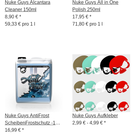
Nuke Guys Alcantara
Nuke Guys All in One
Cleaner 150ml
Polish 250ml
8,90 €
*
17,95 €
*
59,33 € pro 1 l
71,80 € pro 1 l
Nuke Guys AntiFrost
Nuke Guys Aufkleber
ScheibenFrostschutz -18°
2,99 € -
4,99 €
*
5L Gebrauchsfertig
16,99 €
*