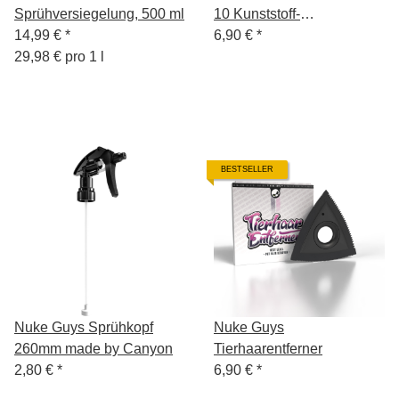
Sprühversiegelung, 500 ml
10 Kunststoff-
14,99 €
*
Ersatzklingen
6,90 €
*
29,98 € pro 1 l
BESTSELLER
Nuke Guys Sprühkopf
Nuke Guys
260mm made by Canyon
Tierhaarentferner
2,80 €
*
6,90 €
*