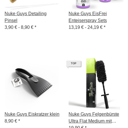
Nuke Guys Detailing
Nuke Guys EisFrei
Pinsel
Enteiserspray Sets
3,90 € -
8,90 €
*
13,19 € -
24,19 €
*
TOP
Nuke Guys Eiskratzer klein
Nuke Guys Felgenbürste
8,90 €
*
Ultra Flat Medium mit
wechselbarem
19,90 €
*