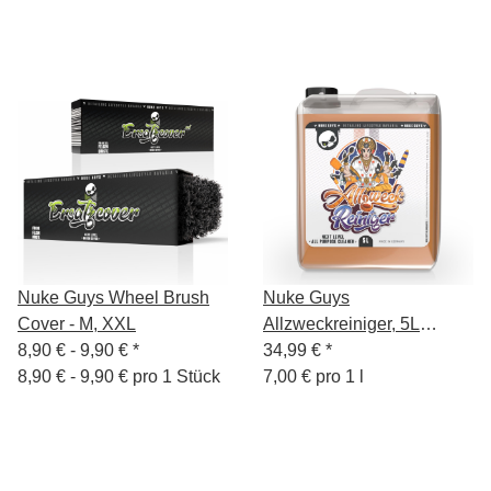
Nuke Guys Wheel Brush
Nuke Guys
Cover - M, XXL
Allzweckreiniger, 5L
8,90 € -
9,90 €
*
Konzentrat
34,99 €
*
8,90 € - 9,90 € pro 1 Stück
7,00 € pro 1 l