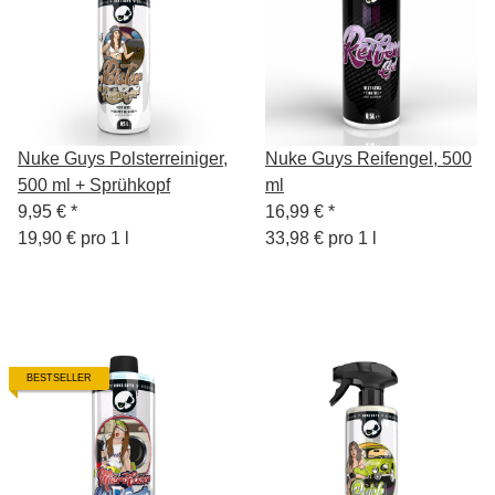
Nuke Guys Polsterreiniger,
Nuke Guys Reifengel, 500
500 ml + Sprühkopf
ml
9,95 €
*
16,99 €
*
19,90 € pro 1 l
33,98 € pro 1 l
BESTSELLER