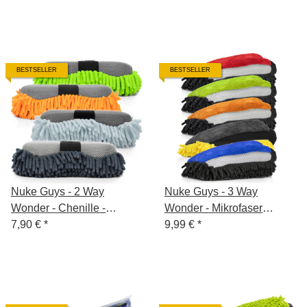
BESTSELLER
BESTSELLER
Nuke Guys - 2 Way
Nuke Guys - 3 Way
Wonder - Chenille -
Wonder - Mikrofaser
Insektennetz Strap On
7,90 €
*
Waschandschuh
9,99 €
*
Waschschwamm