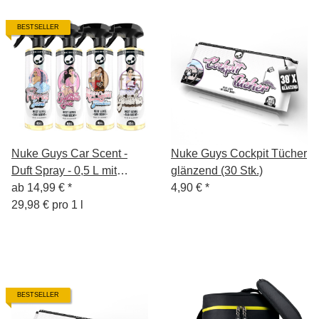
BESTSELLER
Nuke Guys Car Scent -
Nuke Guys Cockpit Tücher
Duft Spray - 0,5 L mit
glänzend (30 Stk.)
Sprühkopf
ab
14,99 €
*
4,90 €
*
29,98 € pro 1 l
BESTSELLER