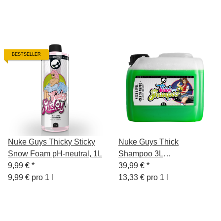
BESTSELLER
Nuke Guys Thicky Sticky
Nuke Guys Thick
Snow Foam pH-neutral, 1L
Shampoo 3L
9,99 €
*
Autoshampoo
39,99 €
*
9,99 € pro 1 l
13,33 € pro 1 l