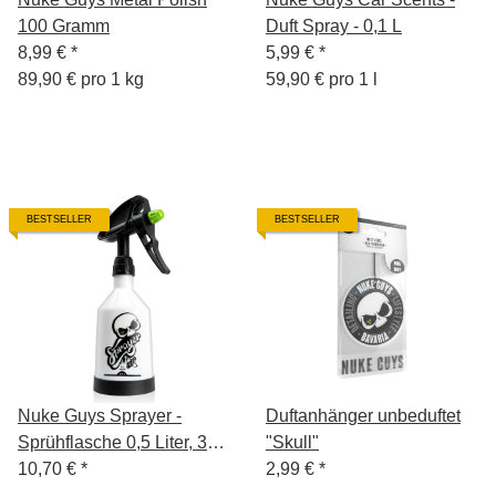
100 Gramm
Duft Spray - 0,1 L
8,99 €
*
5,99 €
*
89,90 € pro 1 kg
59,90 € pro 1 l
BESTSELLER
BESTSELLER
Nuke Guys Sprayer -
Duftanhänger unbeduftet
Sprühflasche 0,5 Liter, 360
"Skull"
Grad, Double Aktion
10,70 €
*
2,99 €
*
System