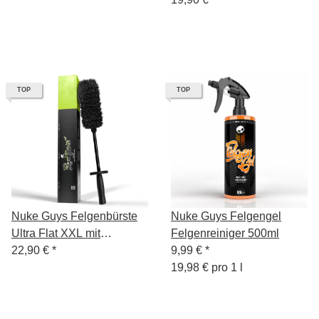
Mikrofaserbezug
TOP
TOP
Nuke Guys Felgenbürste
Nuke Guys Felgengel
Ultra Flat XXL mit
Felgenreiniger 500ml
wechselbarem
22,90 €
*
9,99 €
*
Mikrofaserbezug
19,98 € pro 1 l