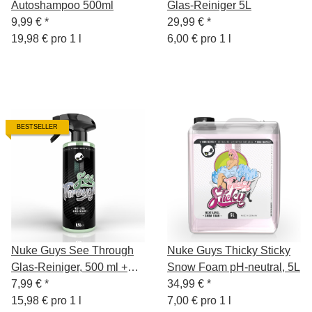
Autoshampoo 500ml
Glas-Reiniger 5L
9,99 €
*
29,99 €
*
19,98 € pro 1 l
6,00 € pro 1 l
BESTSELLER
Nuke Guys See Through
Nuke Guys Thicky Sticky
Glas-Reiniger, 500 ml +
Snow Foam pH-neutral, 5L
Sprühkopf
7,99 €
*
34,99 €
*
15,98 € pro 1 l
7,00 € pro 1 l