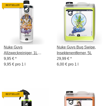
BESTSELLER
Nuke Guys
Nuke Guys Bug Swipe,
Allzweckreiniger, 1L
Insektenentferner, 5L
Konzentrat
9,95 €
*
29,99 €
*
9,95 € pro 1 l
6,00 € pro 1 l
BESTSELLER