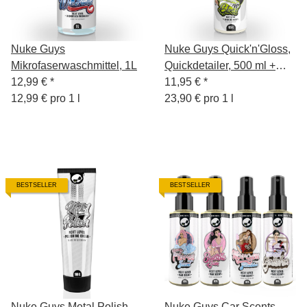
Nuke Guys
Nuke Guys Quick'n'Gloss,
Mikrofaserwaschmittel, 1L
Quickdetailer, 500 ml +
12,99 €
*
Sprühkopf
11,95 €
*
12,99 € pro 1 l
23,90 € pro 1 l
BESTSELLER
BESTSELLER
Nuke Guys Metal Polish
Nuke Guys Car Scents -