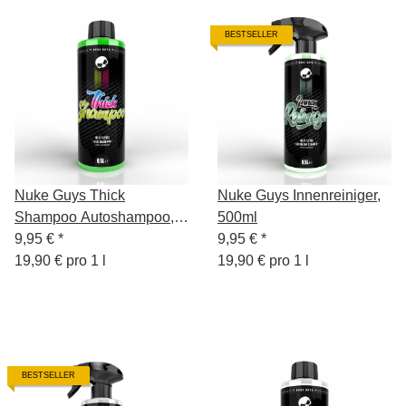
BESTSELLER
Nuke Guys Thick
Nuke Guys Innenreiniger,
Shampoo Autoshampoo,
500ml
500 ml
9,95 €
*
9,95 €
*
19,90 € pro 1 l
19,90 € pro 1 l
BESTSELLER