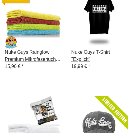
Nuke Guys Rainglow
Nuke Guys T-Shirt
Premium Mikrofasertuch
"Explicit"
550GSM, 4er Set,
15,90 €
*
19,99 €
*
edgeless, randfrei