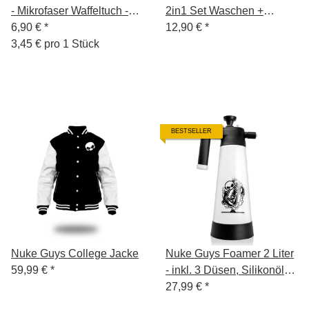
- Mikrofaser Waffeltuch -
2in1 Set Waschen +
450 GSM, 35x35cm -
6,90 €
*
Trocknen - Mikrofaser
12,90 €
*
mint/weiß - 2er Pack
3,45 € pro 1 Stück
Waschhandschuh 145
GSM + Mikrofaser
Trockentuch - 1400 GSM,
40x40cm - verpackt
BESTSELLER
Nuke Guys College Jacke
Nuke Guys Foamer 2 Liter
59,99 €
*
- inkl. 3 Düsen, Silikonöl
und Anleitung -
27,99 €
*
Schaumsprüher für Snow