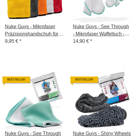
Nuke Guys - Mikrofaser
Nuke Guys - See Through
Präzisionshandschuh für
- Mikrofaser Waffeltuch -
Detailing Arbeiten,
9,95 €
*
450 GSM, 35x35 cm - mint
14,90 €
*
15x25cm, 1000 GSM
/ weiß gemischt - 4er Pack
BESTSELLER
BESTSELLER
Nuke Guys - See Through
Nuke Guys - Shiny Wheels