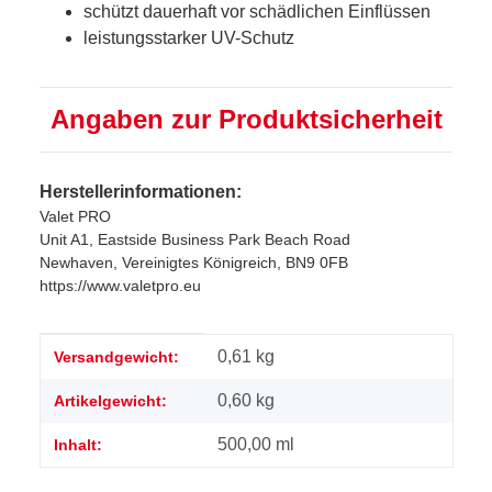
schützt dauerhaft vor schädlichen Einflüssen
leistungsstarker UV-Schutz
Angaben zur Produktsicherheit
Herstellerinformationen:
Valet PRO
Unit A1, Eastside Business Park Beach Road
Newhaven, Vereinigtes Königreich, BN9 0FB
https://www.valetpro.eu
Produkteigenschaft
Wert
0,61 kg
Versandgewicht:
0,60
kg
Artikelgewicht:
500,00 ml
Inhalt: