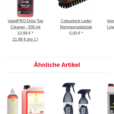
ValetPRO Drop Top
Colourlock Leder
Ven
Cleaner - 500 ml
Reinigungsbürste
Lin
10,99 €
*
5,00 €
*
21,98 € pro 1 l
Ähnliche Artikel