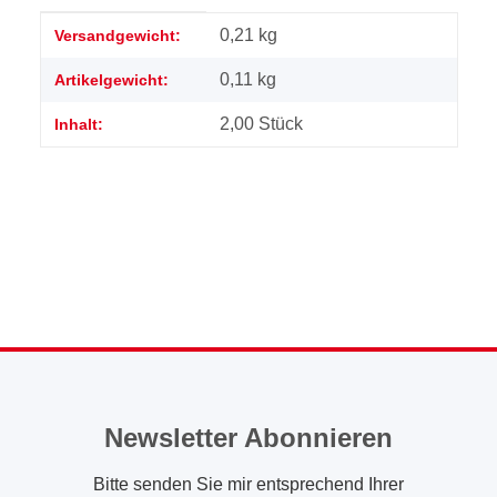
Produkteigenschaft
Wert
0,21 kg
Versandgewicht:
0,11
kg
Artikelgewicht:
2,00 Stück
Inhalt:
Newsletter Abonnieren
Bitte senden Sie mir entsprechend Ihrer