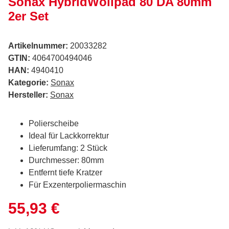
Sonax HybridWollpad 80 DA 80mm
2er Set
Artikelnummer:
20033282
GTIN:
4064700494046
HAN:
4940410
Kategorie:
Sonax
Hersteller:
Sonax
Polierscheibe
Ideal für Lackkorrektur
Lieferumfang: 2 Stück
Durchmesser: 80mm
Entfernt tiefe Kratzer
Für Exzenterpoliermaschin
55,93 €