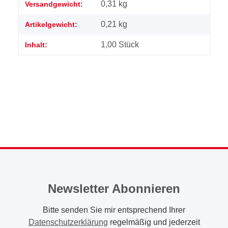
Produkteigenschaft
Wert
0,31 kg
Versandgewicht:
0,21
kg
Artikelgewicht:
1,00 Stück
Inhalt:
Newsletter Abonnieren
Bitte senden Sie mir entsprechend Ihrer
Datenschutzerklärung
regelmäßig und jederzeit