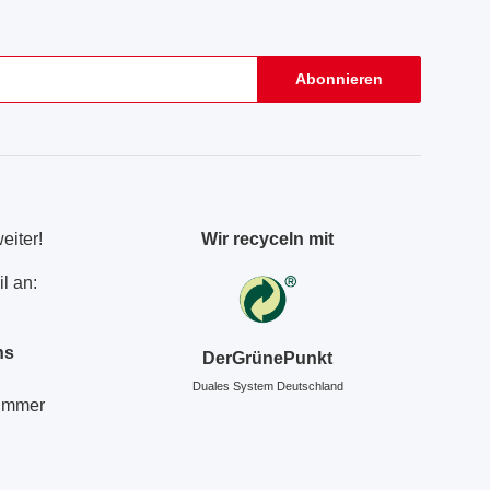
Abonnieren
eiter!
Wir recyceln mit
l an:
ns
DerGrünePunkt
Duales System Deutschland
Nummer