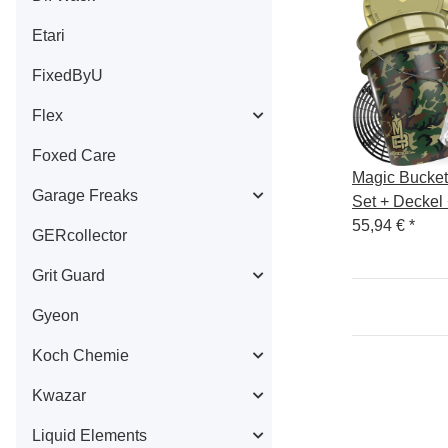
Etari
FixedByU
Flex
Foxed Care
Magic Bucket
Garage Freaks
Set + Deckel 
Einsatz
55,94 €
*
GERcollector
Grit Guard
Gyeon
Koch Chemie
Kwazar
Liquid Elements