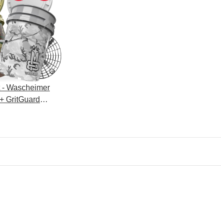
 - Wascheimer
+ GritGuard