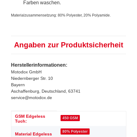
Farben waschen.
Materialzusammensetzung: 80% Polyester, 20% Polyamide.
Angaben zur Produktsicherheit
Herstellerinformationen:
Motodox GmbH
Niedernberger Str. 10
Bayern
Aschaffenburg, Deutschland, 63741
service@motodox.de
GSM Edgeless
Produkteigenschaft
Wert
450 GSM
Tuch:
80% Polyester
Material Edgeless