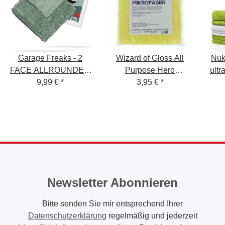
Garage Freaks - 2
Wizard of Gloss All
Nuk
FACE ALLROUNDER
Purpose Hero
ultr
- 40x40cm, 450 GSM
9,99 €
*
Edgeless 2-Seiten
3,95 €
*
-
Allroundtuch 360GSM
40x40cm Gelb
Newsletter Abonnieren
Bitte senden Sie mir entsprechend Ihrer
Datenschutzerklärung
regelmäßig und jederzeit