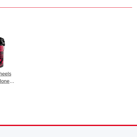
heels
llonen
er für
nigung