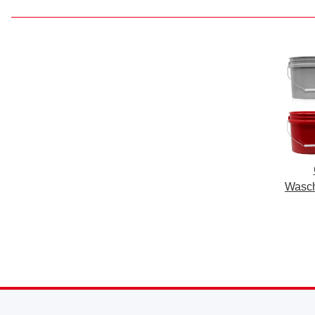
Wasch
(13 l