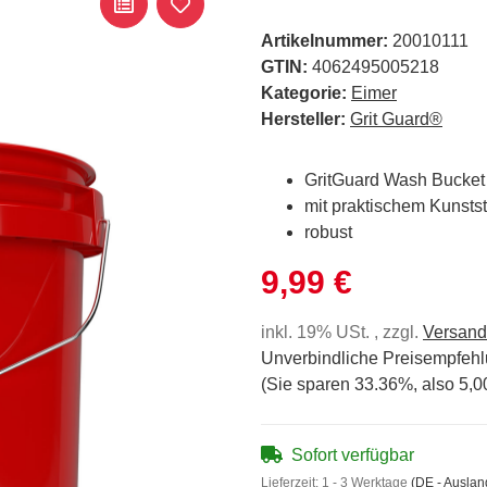
Artikelnummer:
20010111
GTIN:
4062495005218
Kategorie:
Eimer
Hersteller:
Grit Guard®
GritGuard Wash Bucket u
mit praktischem Kunststof
robust
9,99 €
inkl. 19% USt. , zzgl.
Versand
Unverbindliche Preisempfehl
(Sie sparen
33.36%
, also
5,0
Sofort verfügbar
Lieferzeit:
1 - 3 Werktage
(DE - Ausla