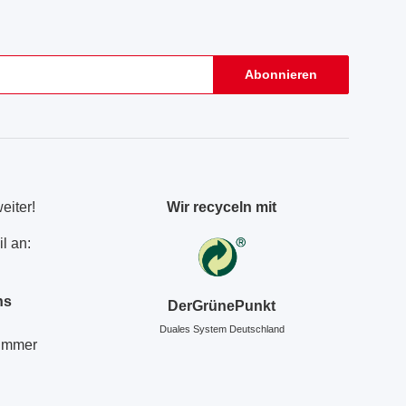
Abonnieren
eiter!
Wir recyceln mit
l an:
ns
DerGrünePunkt
Duales System Deutschland
Nummer