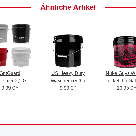
Ähnliche Artikel
GritGuard
US Heavy Duty
Nuke Guys W
eimer 3,5 GAL
Wascheimer 3,5
Bucket 3,5 Ga
) ohne Aufdruck
9,99 €
*
Gallonen 13L schwarz
9,99 €
*
GritGuard Eim
13,95 €
*
die Felgenrei