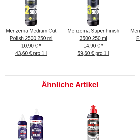
Menzerna Medium Cut
Menzerna Super Finish
Men
Polish 2500 250 ml
3500 250 ml
P
10,90 €
*
14,90 €
*
Po
43,60 € pro 1 l
59,60 € pro 1 l
Ähnliche Artikel