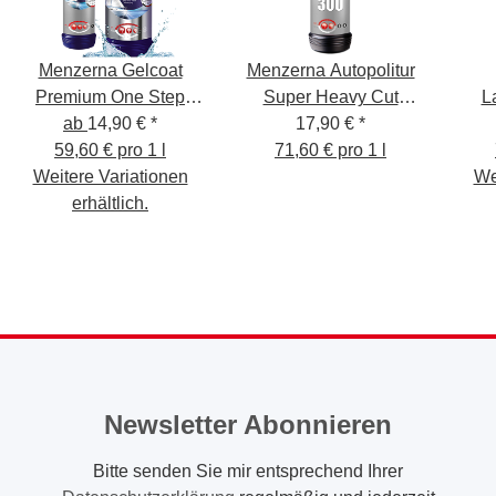
Menzerna Gelcoat
Menzerna Autopolitur
Premium One Step
Super Heavy Cut
L
ab
Polish
14,90 €
*
Compound 300, 250 ml
17,90 €
*
Pow
59,60 € pro 1 l
71,60 € pro 1 l
Weitere Variationen
We
erhältlich.
Newsletter Abonnieren
Bitte senden Sie mir entsprechend Ihrer