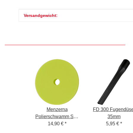
Produkteigenschaft
Wert
Versandgewicht:
Menzerna
FD 300 Fugendüse
Polierschwamm Soft
35mm
Cut Grün Step3 130-
14,90 €
*
5,95 €
*
150mm