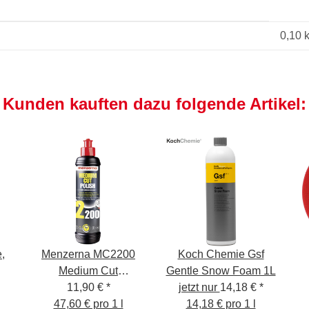
0,10 
Kunden kauften dazu folgende Artikel:
,
Menzerna MC2200
Koch Chemie Gsf
Medium Cut
Gentle Snow Foam 1L
Feinschleifpaste
11,90 €
*
jetzt nur
14,18 €
*
H
47,60 € pro 1 l
250ml
14,18 € pro 1 l