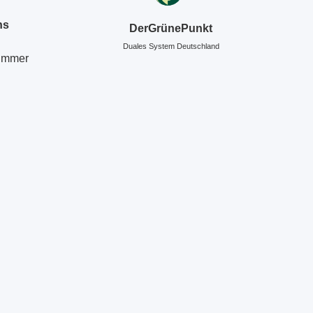
ns
DerGrünePunkt
Duales System Deutschland
Nummer