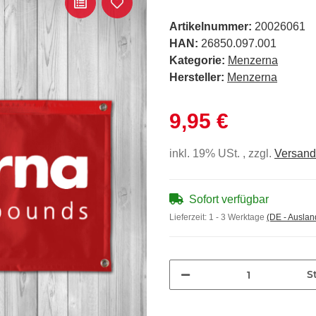
Artikelnummer:
20026061
HAN:
26850.097.001
Kategorie:
Menzerna
Hersteller:
Menzerna
9,95 €
inkl. 19% USt. , zzgl.
Versand
Sofort verfügbar
Lieferzeit:
1 - 3 Werktage
(DE - Ausla
St