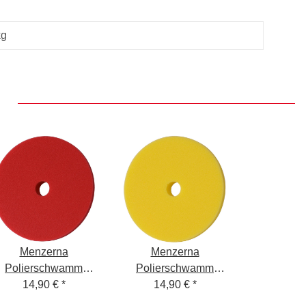
kg
Menzerna
Menzerna
Polierschwamm
Polierschwamm
eavy Cut Rot Step1
14,90 €
*
Medium Cut Gelb
14,90 €
*
130-150mm
Step2 130-150mm