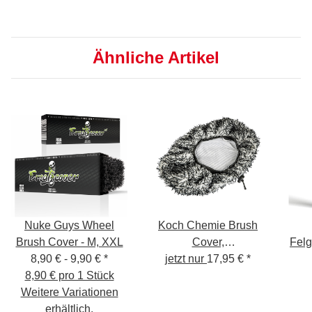
Ähnliche Artikel
Nuke Guys Wheel
Koch Chemie Brush
Brush Cover - M, XXL
Cover,
Felg
8,90 € -
9,90 €
*
Mikrofaserbürstenüberzug
jetzt nur
17,95 €
*
8,90 € pro 1 Stück
Weitere Variationen
M
erhältlich.