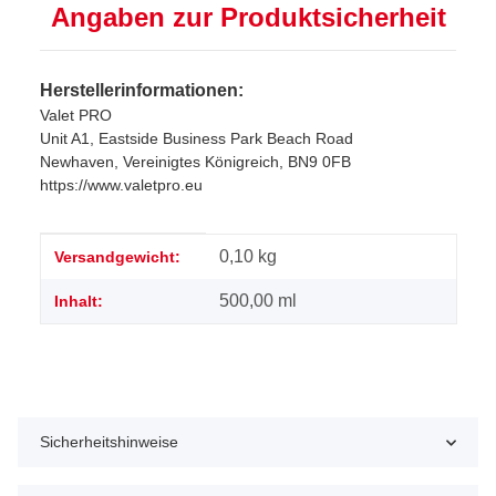
Angaben zur Produktsicherheit
Herstellerinformationen:
Valet PRO
Unit A1, Eastside Business Park Beach Road
Newhaven, Vereinigtes Königreich, BN9 0FB
https://www.valetpro.eu
Produkteigenschaft
Wert
0,10 kg
Versandgewicht:
500,00 ml
Inhalt:
Sicherheitshinweise