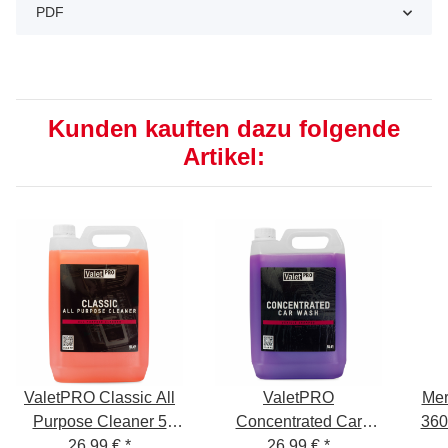
PDF
Kunden kauften dazu folgende
Artikel:
ValetPRO Classic All
ValetPRO
Mer
Purpose Cleaner 5
Concentrated Car
360
26,99 €
Liter
*
Wash 5 Liter
26,99 €
*
Spr