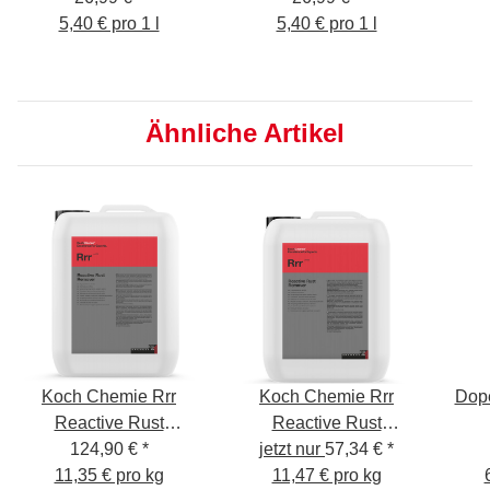
5,40 € pro 1 l
5,40 € pro 1 l
Ähnliche Artikel
Koch Chemie Rrr
Koch Chemie Rrr
Dop
Reactive Rust
Reactive Rust
Remover 11kg
124,90 €
*
jetzt nur
Remover 5kg
57,34 €
*
11,35 € pro kg
11,47 € pro kg