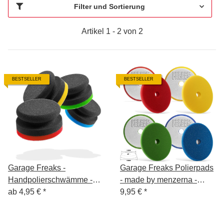
Filter und Sortierung
Artikel 1 - 2 von 2
BESTSELLER
BESTSELLER
Garage Freaks -
Garage Freaks Polierpads
Handpolierschwämme -
- made by menzerna -
hart, medium, soft, wax
ab
4,95 €
*
150mm Polierfläche -
9,95 €
*
125mm Klettfäche