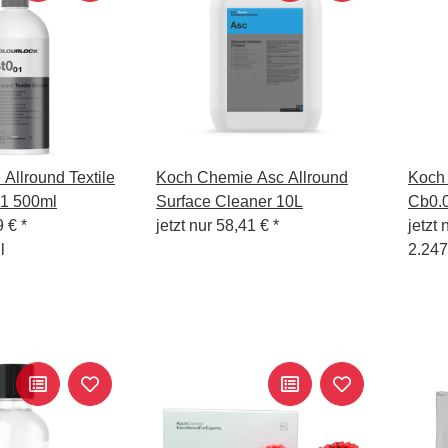
Allround Textile
Koch Chemie Asc Allround
Koch
01 500ml
Surface Cleaner 10L
Cb0.
9 €
*
jetzt nur
58,41 €
*
jetzt 
l
2.247