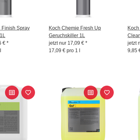
Finish Spray
Koch Chemie Fresh Up
Koch
 1L
Geruchskiller 1L
Clean
6 €
*
jetzt nur
17,09 €
*
jetzt 
l
17,09 € pro 1 l
9,85 €