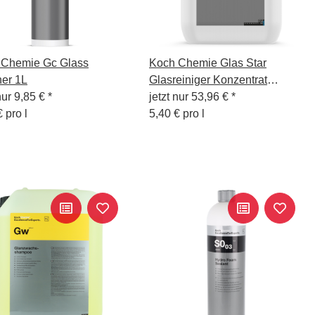
 Chemie Gc Glass
Koch Chemie Glas Star
er 1L
Glasreiniger Konzentrat
nur
9,85 €
*
premium 10L
jetzt nur
53,96 €
*
 pro l
5,40 € pro l