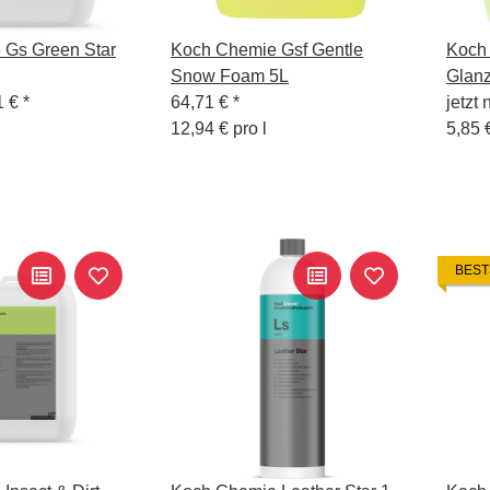
 Gs Green Star
Koch Chemie Gsf Gentle
Koch
Snow Foam 5L
Glan
1 €
*
64,71 €
*
jetzt 
12,94 € pro l
5,85 
BEST