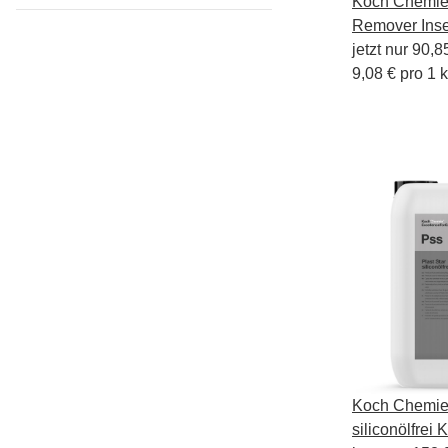
Koch Chemie 
Remover Inse
10kg
jetzt nur
90,8
9,08 € pro 1 
Koch Chemie 
siliconölfrei 