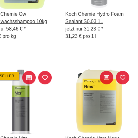
 Chemie Gw
Koch Chemie Hydro Foam
zwachsshampoo 10kg
Sealant S0.03 1L
nur
58,46 €
*
jetzt nur
31,23 €
*
€ pro kg
31,23 € pro 1 l
SELLER