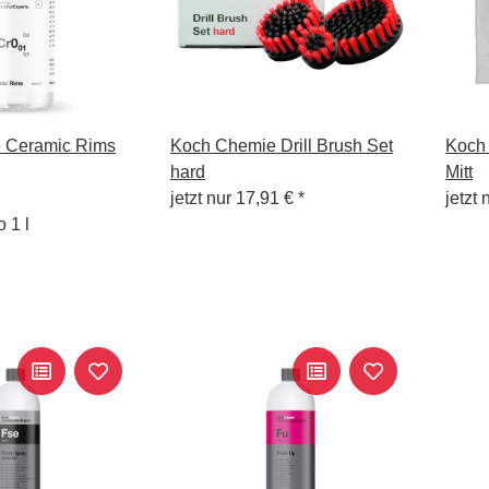
 Ceramic Rims
Koch Chemie Drill Brush Set
Koch 
hard
Mitt
jetzt nur
17,91 €
*
jetzt 
 1 l