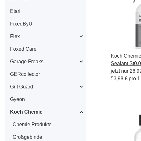
Etari
FixedByU
Flex
Foxed Care
Koch Chemie 
Garage Freaks
Sealant St0.
jetzt nur
26,9
GERcollector
53,98 € pro 1 
Grit Guard
Gyeon
Koch Chemie
Chemie Produkte
Großgebinde