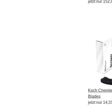
10l
jetzt nur
152,
Koch Chemie 
Blades
jetzt nur
14,3