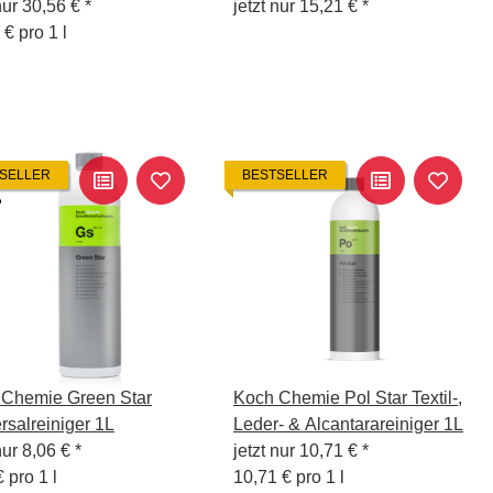
sversiegelung 1L
nur
30,56 €
*
jetzt nur
15,21 €
*
 € pro 1 l
SELLER
BESTSELLER
 Chemie Green Star
Koch Chemie Pol Star Textil-,
rsalreiniger 1L
Leder- & Alcantarareiniger 1L
nur
8,06 €
*
jetzt nur
10,71 €
*
 pro 1 l
10,71 € pro 1 l