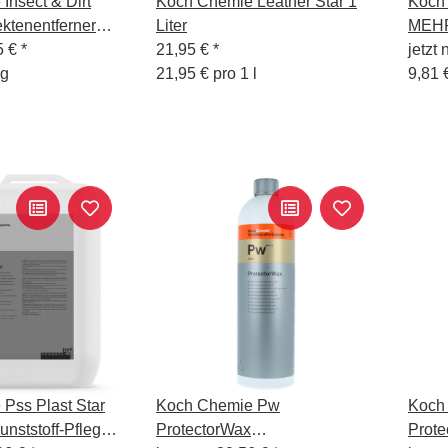
Insect & Dirt
Koch Chemie Leather Star 1
Koch
ktenentferner
Liter
MEH
5 €
*
21,95 €
*
Liter
jetzt 
kg
21,95 € pro 1 l
9,81 €
Pss Plast Star
Koch Chemie Pw
Koch
Kunststoff-Pflege
ProtectorWax
Prote