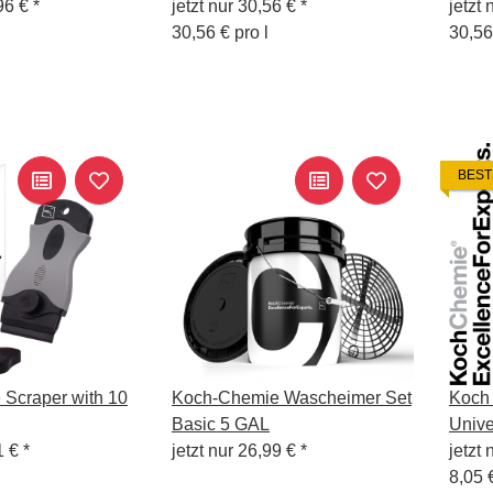
96 €
*
Wachsversiegelung 1L
jetzt nur
30,56 €
*
Wach
jetzt 
30,56 € pro l
30,56
BEST
Scraper with 10
Koch-Chemie Wascheimer Set
Koch
Basic 5 GAL
Unive
1 €
*
jetzt nur
26,99 €
*
jetzt 
8,05 €