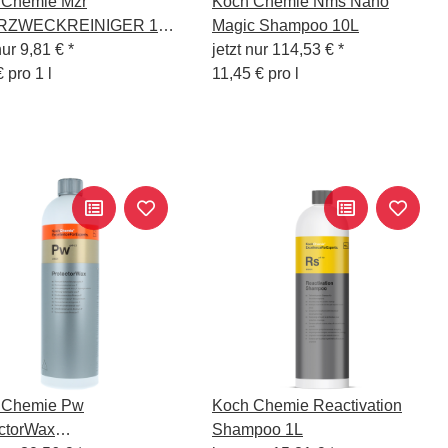
 Chemie Mzr
Koch Chemie Nms Nano
RZWECKREINIGER 1
Magic Shampoo 10L
nur
9,81 €
*
jetzt nur
114,53 €
*
 pro 1 l
11,45 € pro l
 Chemie Pw
Koch Chemie Reactivation
ctorWax
Shampoo 1L