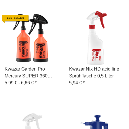
BESTSELLER
Kwazar Garden Pro
Kwazar Nix HD acid line
Mercury SUPER 360
Sprühflasche 0,5 Liter
VITON Sprühflasche 0,5 L
5,99 € -
6,66 €
*
5,94 €
*
/ 1 L