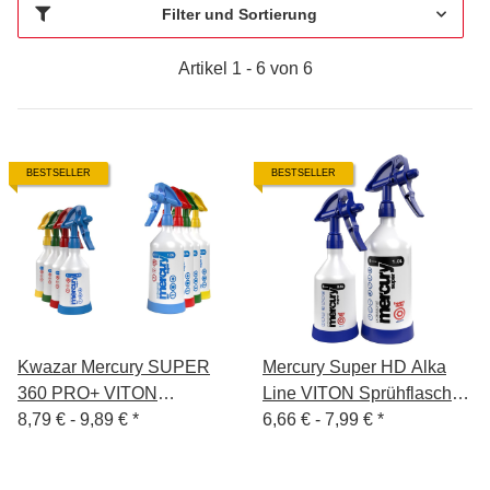
Filter und Sortierung
Artikel 1 - 6 von 6
BESTSELLER
BESTSELLER
Kwazar Mercury SUPER
Mercury Super HD Alka
360 PRO+ VITON
Line VITON Sprühflasche
Sprühflasche 0,5 L / 1 L
8,79 € -
9,89 €
*
0,5 L / 1 L
6,66 € -
7,99 €
*