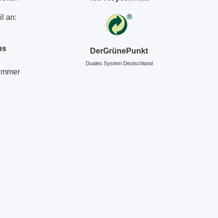
l an:
ns
DerGrünePunkt
Duales System Deutschland
Nummer