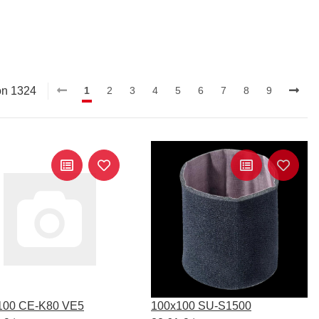
von 1324
1
2
3
4
5
6
7
8
9
100 CE-K80 VE5
100x100 SU-S1500