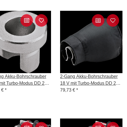
ng Akku-Bohrschrauber
2-Gang Akku-Bohrschrauber
 mit Turbo-Modus DD 2G
18 V mit Turbo-Modus DD 2G
C HD2
8 €
*
18-EC HD2 C
79,73 €
*