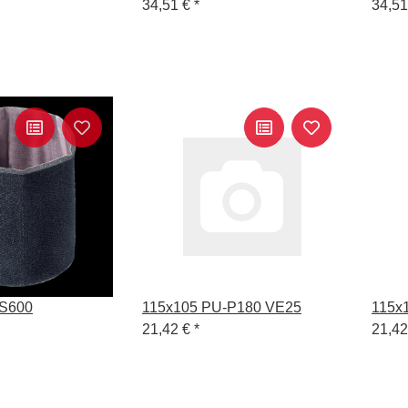
34,51 €
*
34,5
-S600
115x105 PU-P180 VE25
115x
21,42 €
*
21,4