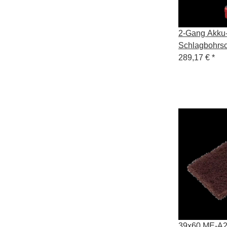
2-Gang Akku
Schlagbohrsc
mit Turbo-Mo
289,17 €
*
EC HD C
39x60 ME-A