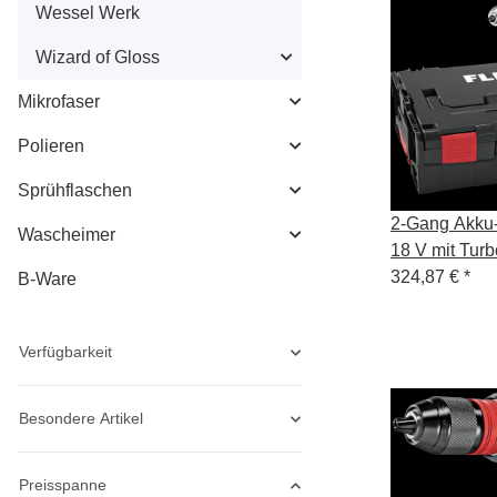
Wessel Werk
Wizard of Gloss
Mikrofaser
Polieren
Sprühflaschen
2-Gang Akku
Wascheimer
18 V mit Tu
18.0-EC HD
324,87 €
*
B-Ware
Verfügbarkeit
Besondere Artikel
Preisspanne