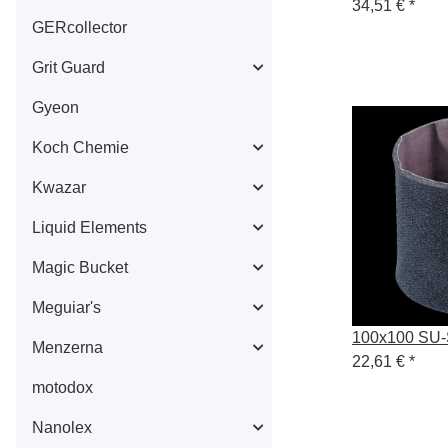
34,51 €
*
GERcollector
Grit Guard
Gyeon
Koch Chemie
Kwazar
Liquid Elements
Magic Bucket
Meguiar's
100x100 SU
Menzerna
22,61 €
*
motodox
Nanolex