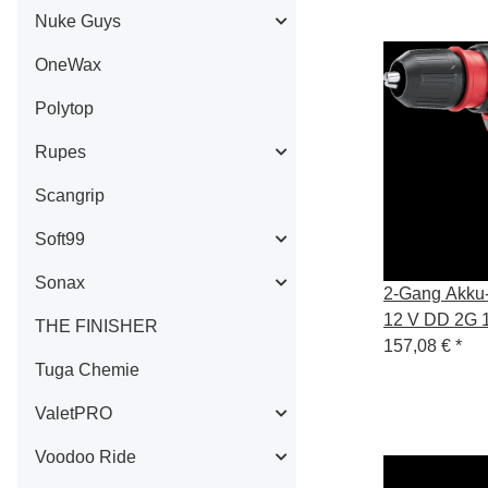
Nuke Guys
OneWax
Polytop
Rupes
Scangrip
Soft99
Sonax
2-Gang Akku
12 V DD 2G 
THE FINISHER
157,08 €
*
Tuga Chemie
ValetPRO
Voodoo Ride