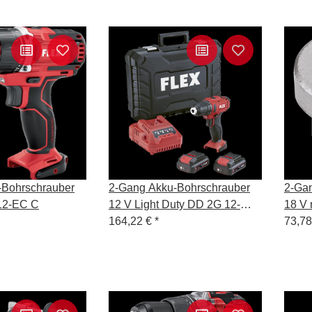
-Bohrschrauber
2-Gang Akku-Bohrschrauber
2-Ga
12-EC C
12 V Light Duty DD 2G 12-
18 V
LDBC/2.5
164,22 €
*
18-E
73,7