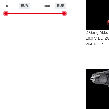
EUR
EUR
2-Gang Akku
18,0 V 
264,18 €
*