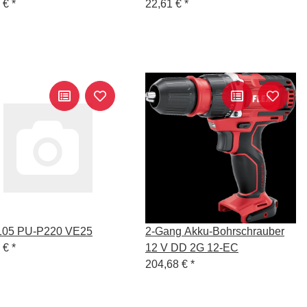
1 €
*
22,61 €
*
105 PU-P220 VE25
2-Gang Akku-Bohrschrauber
2 €
*
12 V DD 2G 12-EC
204,68 €
*