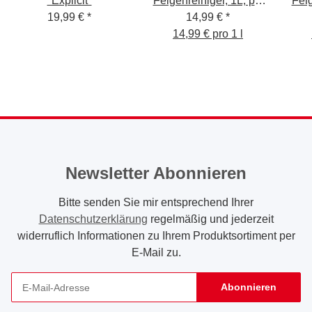
"Explicit"
Felgenreiniger, 1L, pH
Felg
19,99 €
*
neutral + Sprühkopf
14,99 €
*
14,99 € pro 1 l
Newsletter Abonnieren
Bitte senden Sie mir entsprechend Ihrer
Datenschutzerklärung
regelmäßig und jederzeit
widerruflich Informationen zu Ihrem Produktsortiment per
E-Mail zu.
Abonnieren
Newsletter Abonnieren