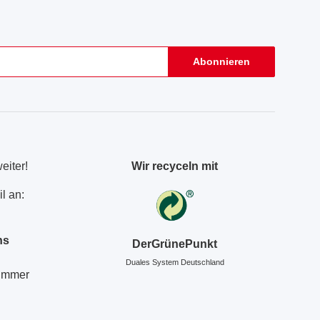
Abonnieren
eiter!
Wir recyceln mit
l an:
ns
DerGrünePunkt
Duales System Deutschland
Nummer