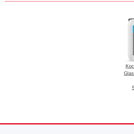
Koc
Glas
5