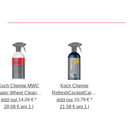
Koch Chemie MWC
Koch Chemie
agic Wheel Cleaner
RefreshCockpitCare -
jetzt nur
- Säurefreier
14,04 €
*
jetzt nur
Cockpitpflege
10,79 €
*
Felgenreiniger -
28,08 € pro 1 l
seidenmatt 500ml
21,58 € pro 1 l
500ml
KCX