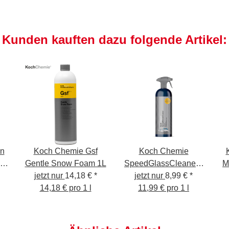
Kunden kauften dazu folgende Artikel:
n
Koch Chemie Gsf
Koch Chemie
er
Gentle Snow Foam 1L
SpeedGlassCleaner -
M
jetzt nur
14,18 €
*
Glasreiniger 750ml
jetzt nur
8,99 €
*
14,18 € pro 1 l
11,99 € pro 1 l
KCX