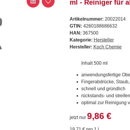
ml - Reiniger für 
Artikelnummer:
20022014
GTIN:
4260188686632
HAN:
367500
Kategorie:
Hersteller
Hersteller:
Koch Chemie
Inhalt 500 ml
anwendungsfertige Ober
Fingerabdrücke, Staub,
schnell und gründlich
rückstands- und streife
optimal zur Reinigung vo
9,86 €
jetzt nur
19,71 € pro 1 l