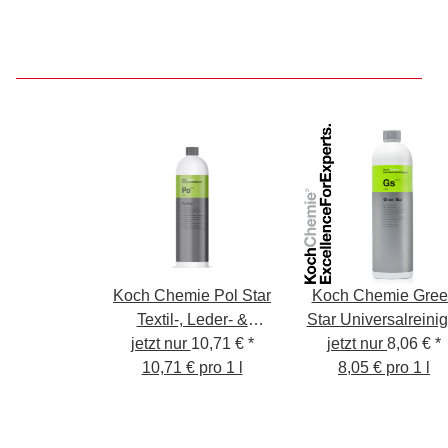
Koch Chemie Pol Star
Koch Chemie Gree
Textil-, Leder- &
Star Universalreinig
Alcantarareiniger 1L
jetzt nur
10,71 €
*
jetzt nur
1L
8,06 €
*
10,71 € pro 1 l
8,05 € pro 1 l