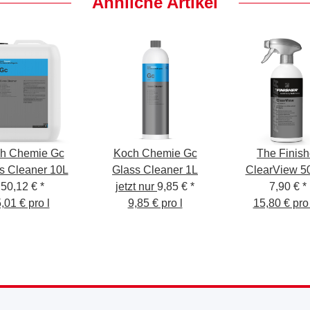
Ähnliche Artikel
h Chemie Gc
Koch Chemie Gc
The Finish
s Cleaner 10L
Glass Cleaner 1L
ClearView 5
50,12 €
*
jetzt nur
9,85 €
*
Glasreinig
7,90 €
*
,01 € pro l
9,85 € pro l
15,80 € pro 