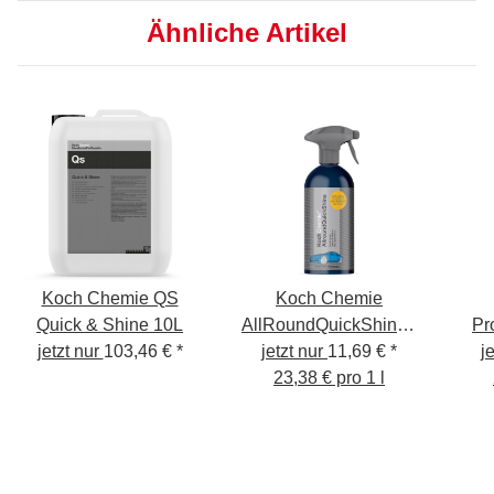
Ähnliche Artikel
Koch Chemie QS
Koch Chemie
Quick & Shine 10L
AllRoundQuickShine -
Pr
jetzt nur
103,46 €
*
Finish Spray 500ml
jetzt nur
11,69 €
*
Le
j
23,38 € pro 1 l