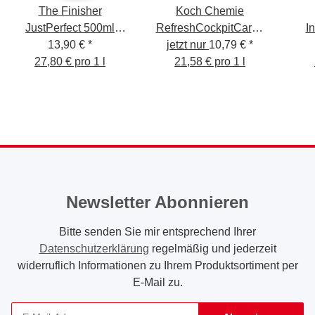
The Finisher
Koch Chemie
JustPerfect 500ml
RefreshCockpitCare -
I
QuickDetailer
13,90 €
*
jetzt nur
Cockpitpflege
10,79 €
*
27,80 € pro 1 l
seidenmatt 500ml KCX
21,58 € pro 1 l
Newsletter Abonnieren
Bitte senden Sie mir entsprechend Ihrer
Datenschutzerklärung
regelmäßig und jederzeit
widerruflich Informationen zu Ihrem Produktsortiment per
E-Mail zu.