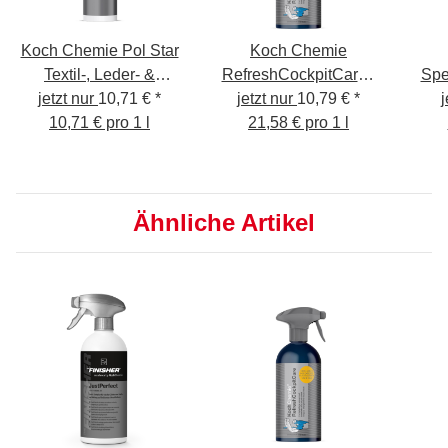
Koch Chemie Pol Star
Koch Chemie
Textil-, Leder- &
RefreshCockpitCare -
Spe
Alcantarareiniger 1L
jetzt nur
10,71 €
*
jetzt nur
Cockpitpflege
10,79 €
*
Gl
j
10,71 € pro 1 l
seidenmatt 500ml KCX
21,58 € pro 1 l
Ähnliche Artikel