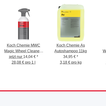
Koch Chemie MWC
Koch Chemie As
Magic Wheel Cleaner -
Autoshampoo 11kg
W
jetzt nur
Säurefreier
14,04 €
*
34,95 €
*
Felgenreiniger - 500ml
28,08 € pro 1 l
3,18 € pro kg