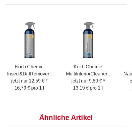
Koch Chemie
Koch Chemie
Insect&DirtRemover -
MultiInteriorCleaner -
Nan
jetzt nur
Insekten &
12,59 €
*
Innenraumreiniger
jetzt nur
9,89 €
*
j
K
Schmutzentferner
16,79 € pro 1 l
13,19 € pro 1 l
750ml
750ml
Ähnliche Artikel