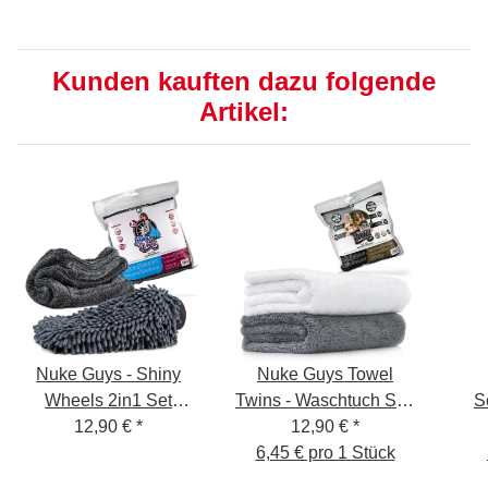
Kunden kauften dazu folgende
Artikel:
Nuke Guys - Shiny
Nuke Guys Towel
Wheels 2in1 Set
Twins - Waschtuch Set:
S
Waschen + Trocknen -
12,90 €
*
2-Tuch-Waschmethode
12,90 €
*
+5
Mikrofaser
- 40x60cm, 550GSM -
6,45 € pro 1 Stück
Waschhandschuh 145
verpackt - 2er Set