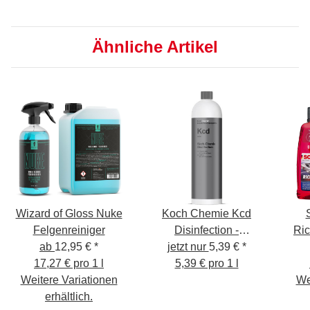
GSM + Mikrofaser
Trockentuch - 1400
Ähnliche Artikel
GSM, 40x40cm -
verpackt
Wizard of Gloss Nuke
Koch Chemie Kcd
Felgenreiniger
Disinfection -
Ri
ab
12,95 €
*
Desinfektionsmittel
jetzt nur
5,39 €
*
17,27 € pro 1 l
5,39 € pro 1 l
nach WHO-
Weitere Variationen
empfohlener Rezeptur,
We
erhältlich.
1L