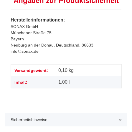
Angaben zur Produktsicherheit
Herstellerinformationen:
SONAX GmbH
Münchener Straße 75
Bayern
Neuburg an der Donau, Deutschland, 86633
info@sonax.de
Produkteigenschaft
Wert
0,10 kg
Versandgewicht:
1,00 l
Inhalt:
Sicherheitshinweise