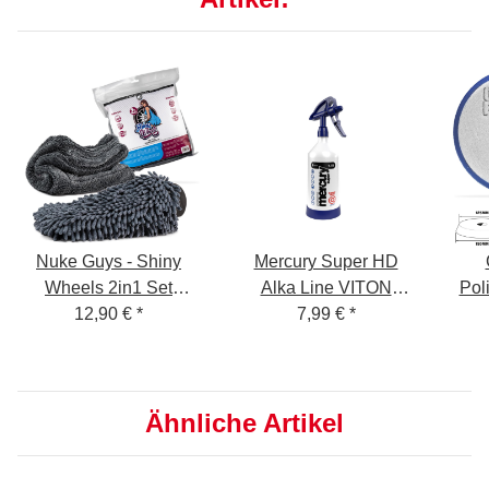
Nuke Guys - Shiny
Mercury Super HD
Wheels 2in1 Set
Alka Line VITON
Pol
Waschen + Trocknen -
12,90 €
*
Sprühflasche 1 L
7,99 €
*
Foa
Mikrofaser
Waschhandschuh 145
GSM + Mikrofaser
Ähnliche Artikel
Trockentuch - 1400
GSM, 40x40cm -
verpackt