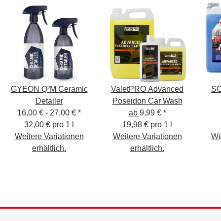
GYEON Q²M Ceramic
ValetPRO Advanced
SO
Detailer
Poseidon Car Wash
16,00 € -
27,00 €
*
ab
9,99 €
*
32,00 € pro 1 l
19,98 € pro 1 l
Weitere Variationen
Weitere Variationen
We
erhältlich.
erhältlich.