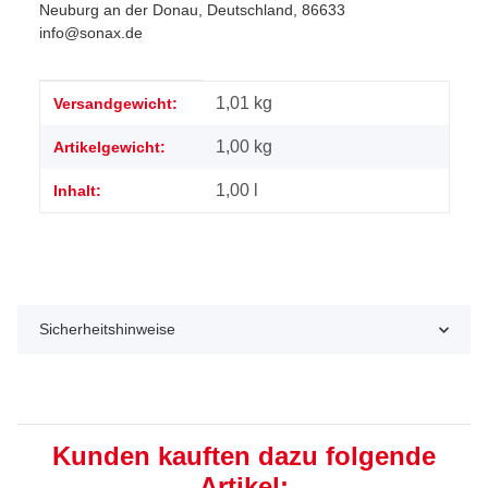
Neuburg an der Donau, Deutschland, 86633
info@sonax.de
Produkteigenschaft
Wert
1,01 kg
Versandgewicht:
1,00
kg
Artikelgewicht:
1,00 l
Inhalt:
Sicherheitshinweise
Kunden kauften dazu folgende
Artikel: