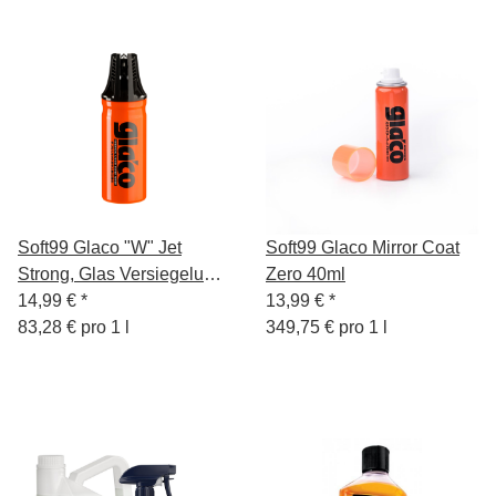
Soft99 Glaco "W" Jet
Soft99 Glaco Mirror Coat
Strong, Glas Versiegelung,
Zero 40ml
für Autoscheiben und
14,99 €
*
13,99 €
*
Spiegelglas, 180 ml
83,28 € pro 1 l
349,75 € pro 1 l