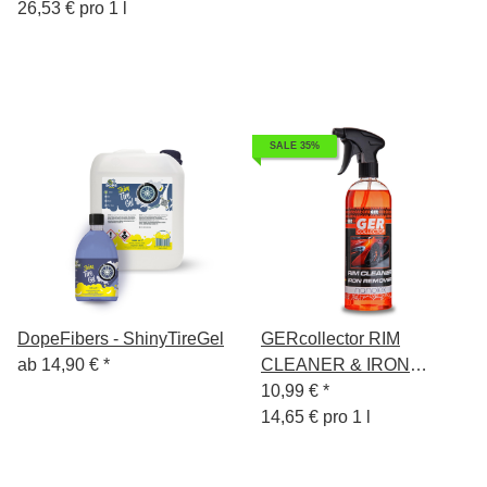
26,53 € pro 1 l
SALE 35%
DopeFibers - ShinyTireGel
GERcollector RIM
ab
14,90 €
*
CLEANER & IRON
REMOVER
10,99 €
*
14,65 € pro 1 l