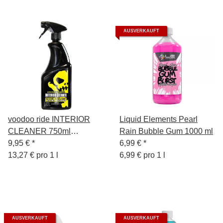
AUSVERKAUFT
voodoo ride INTERIOR
Liquid Elements Pearl
CLEANER 750ml
Rain Bubble Gum 1000 ml
Innenreiniger
9,95 €
*
6,99 €
*
13,27 € pro 1 l
6,99 € pro 1 l
AUSVERKAUFT
AUSVERKAUFT