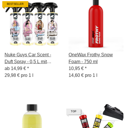
BESTSELLER
Nuke Guys Car Scent -
OneWax Frothy Snow
Duft Spray - 0,5 L mit
Foam - 750 ml
Sprühkopf
ab
14,99 €
*
10,95 €
*
29,98 € pro 1 l
14,60 € pro 1 l
TOP