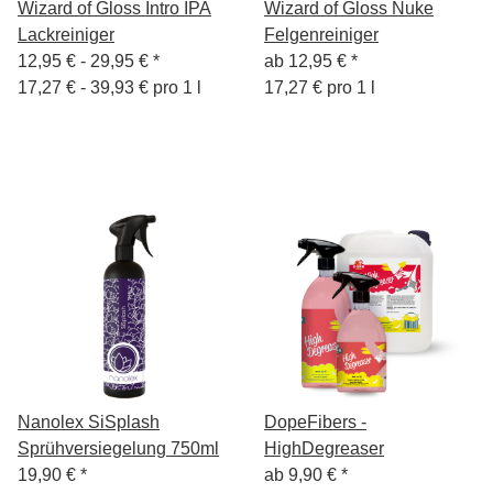
Wizard of Gloss Intro IPA
Wizard of Gloss Nuke
Lackreiniger
Felgenreiniger
12,95 € -
29,95 €
*
ab
12,95 €
*
17,27 € - 39,93 € pro 1 l
17,27 € pro 1 l
Nanolex SiSplash
DopeFibers -
Sprühversiegelung 750ml
HighDegreaser
19,90 €
*
ab
9,90 €
*