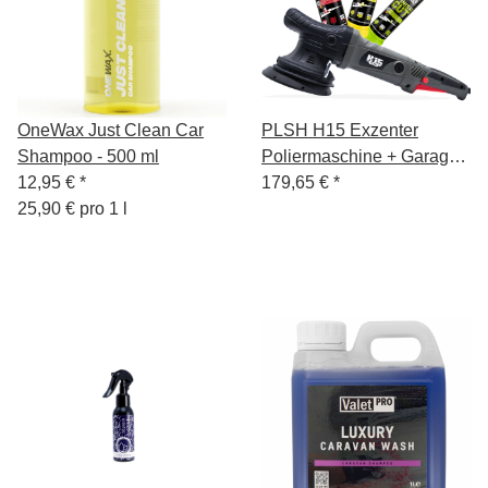
OneWax Just Clean Car
PLSH H15 Exzenter
Shampoo - 500 ml
Poliermaschine + Garage
12,95 €
*
Freaks Polituren 250ml
179,65 €
*
25,90 € pro 1 l