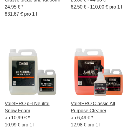
24,95 €
*
62,50 € - 110,00 € pro 1 l
831,67 € pro 1 l
ValetPRO pH Neutral
ValetPRO Classic All
Snow Foam
Purpose Cleaner
ab
10,99 €
*
ab
6,49 €
*
10,99 € pro 1 l
12,98 € pro 1 l