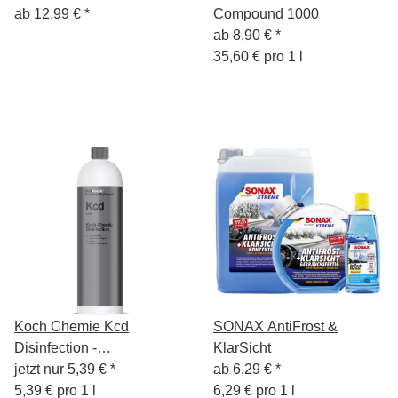
ab
12,99 €
*
Compound 1000
ab
8,90 €
*
35,60 € pro 1 l
Koch Chemie Kcd
SONAX AntiFrost &
Disinfection -
KlarSicht
Desinfektionsmittel nach
jetzt nur
5,39 €
*
ab
6,29 €
*
WHO-empfohlener
5,39 € pro 1 l
6,29 € pro 1 l