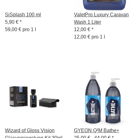
SiSplash 100 ml
ValetPro Luxury Caravan
5,90 €
*
Wash 1 Liter
59,00 € pro 1 l
12,00 €
*
12,00 € pro 1 l
Wizard of Gloss Vision
GYEON Q²M Bathe+
Glasversiegelung Kit 30ml
25,00 € -
44,00 €
*