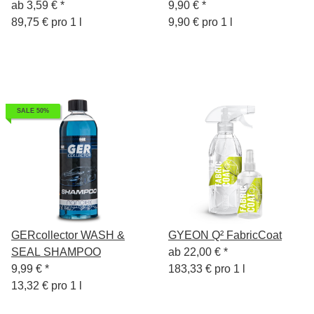
ab
3,59 €
*
9,90 €
*
89,75 € pro 1 l
9,90 € pro 1 l
SALE 50%
GERcollector WASH &
GYEON Q² FabricCoat
SEAL SHAMPOO
ab
22,00 €
*
9,99 €
*
183,33 € pro 1 l
13,32 € pro 1 l