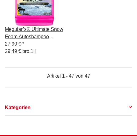
Meguiar’s® Ultimate Snow
Foam Autoshampoo
Vorwäsche für
27,90 €
*
Schaumkanone 946ml
29,49 € pro 1 l
Artikel 1 - 47 von 47
Kategorien