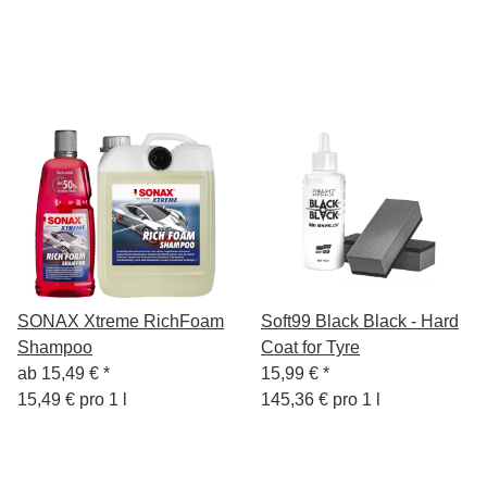
Rezeptur, 1L
SONAX Xtreme RichFoam
Soft99 Black Black - Hard
Shampoo
Coat for Tyre
ab
15,49 €
*
15,99 €
*
15,49 € pro 1 l
145,36 € pro 1 l