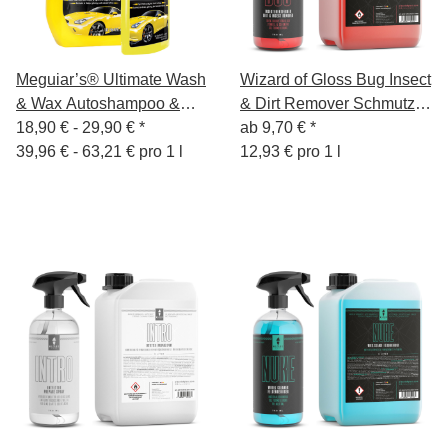
Meguiar’s® Ultimate Wash
Wizard of Gloss Bug Insect
& Wax Autoshampoo &
& Dirt Remover Schmutz-
Wachs Autoreinigung
18,90 € -
29,90 €
*
& Insektenentferner
ab
9,70 €
*
1420ml
39,96 € - 63,21 € pro 1 l
12,93 € pro 1 l