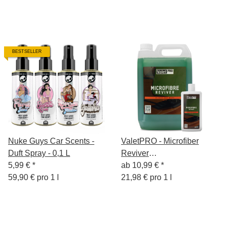
BESTSELLER
Nuke Guys Car Scents -
ValetPRO - Microfiber
Duft Spray - 0,1 L
Reviver
5,99 €
*
Mikrofaserwaschmittel
ab
10,99 €
*
59,90 € pro 1 l
21,98 € pro 1 l