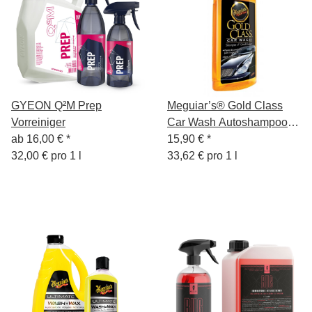
GYEON Q²M Prep
Meguiar’s® Gold Class
Vorreiniger
Car Wash Autoshampoo
ab
16,00 €
*
473ml
15,90 €
*
32,00 € pro 1 l
33,62 € pro 1 l