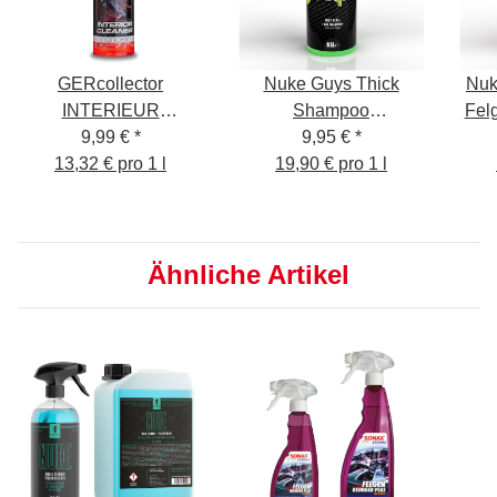
GERcollector
Nuke Guys Thick
Nuk
INTERIEUR
Shampoo
Felg
REINIGER+
9,99 €
*
Autoshampoo, 500 ml
9,95 €
*
ne
13,32 € pro 1 l
19,90 € pro 1 l
Ähnliche Artikel