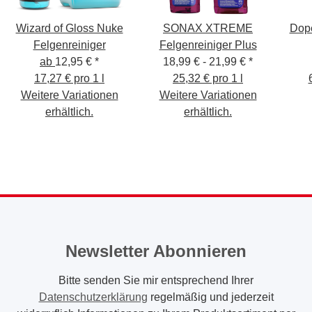
Wizard of Gloss Nuke
SONAX XTREME
Dop
Felgenreiniger
Felgenreiniger Plus
ab
12,95 €
*
18,99 € -
21,99 €
*
17,27 € pro 1 l
25,32 € pro 1 l
Weitere Variationen
Weitere Variationen
erhältlich.
erhältlich.
Newsletter Abonnieren
Bitte senden Sie mir entsprechend Ihrer
Datenschutzerklärung
regelmäßig und jederzeit