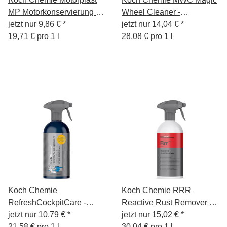
MP Motorkonservierung -
Wheel Cleaner -
500 ml
jetzt nur
9,86 €
*
Säurefreier Felgenreiniger
jetzt nur
14,04 €
*
19,71 € pro 1 l
- 500ml
28,08 € pro 1 l
Koch Chemie
Koch Chemie RRR
RefreshCockpitCare -
Reactive Rust Remover -
Cockpitpflege seidenmatt
jetzt nur
10,79 €
*
500 ml
jetzt nur
15,02 €
*
500ml KCX
21,58 € pro 1 l
30,04 € pro 1 l