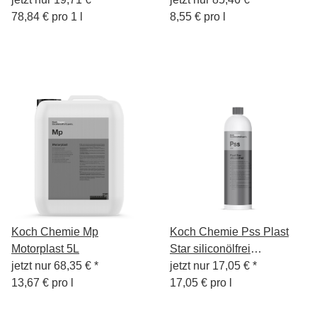
78,84 € pro 1 l
8,55 € pro l
Koch Chemie Mp
Koch Chemie Pss Plast
Motorplast 5L
Star siliconölfrei
jetzt nur
68,35 €
*
Kunststoff-Pflege 1L
jetzt nur
17,05 €
*
13,67 € pro l
17,05 € pro l