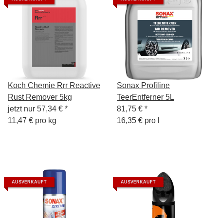
Koch Chemie Rrr Reactive
Sonax Profiline
Rust Remover 5kg
TeerEntferner 5L
jetzt nur
57,34 €
*
81,75 €
*
11,47 € pro kg
16,35 € pro l
AUSVERKAUFT
AUSVERKAUFT