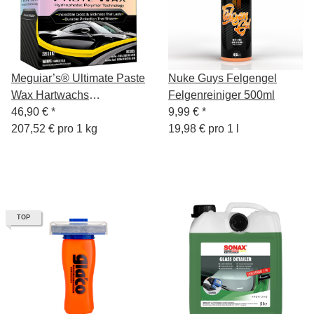
Meguiar’s® Ultimate Paste
Nuke Guys Felgengel
Wax Hartwachs
Felgenreiniger 500ml
Wachspaste 236ml
46,90 €
*
9,99 €
*
207,52 € pro 1 kg
19,98 € pro 1 l
TOP