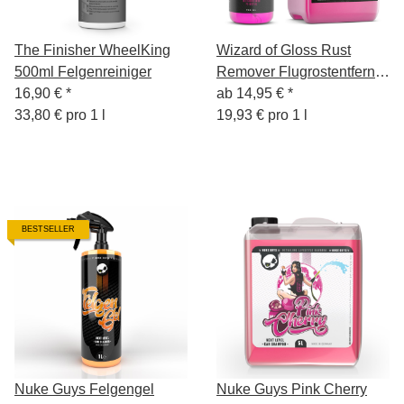
The Finisher WheelKing
Wizard of Gloss Rust
500ml Felgenreiniger
Remover Flugrostentferner
16,90 €
*
750ml, 3L
ab
14,95 €
*
33,80 € pro 1 l
19,93 € pro 1 l
BESTSELLER
Nuke Guys Felgengel
Nuke Guys Pink Cherry