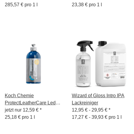
285,57 € pro 1 l
23,38 € pro 1 l
Koch Chemie
Wizard of Gloss Intro IPA
ProtectLeatherCare Leder-
Lackreiniger
Pflege 500ml KCX
jetzt nur
12,59 €
*
12,95 € -
29,95 €
*
25,18 € pro 1 l
17,27 € - 39,93 € pro 1 l