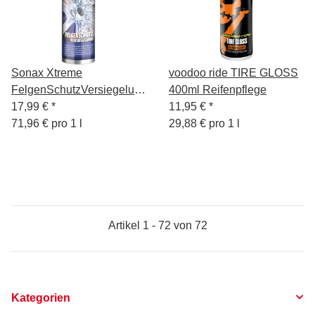
Sonax Xtreme
voodoo ride TIRE GLOSS
FelgenSchutzVersiegelung
400ml Reifenpflege
250ml
17,99 €
*
11,95 €
*
71,96 € pro 1 l
29,88 € pro 1 l
Artikel 1 - 72 von 72
Kategorien