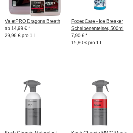
ValetPRO Dragons Breath
FoxedCare - Ice Breaker
ab
14,99 €
*
Scheibenenteiser, 500ml
29,98 € pro 1 l
7,90 €
*
15,80 € pro 1 l
Koch Chemie Motorplast
Koch Chemie MWC Magic