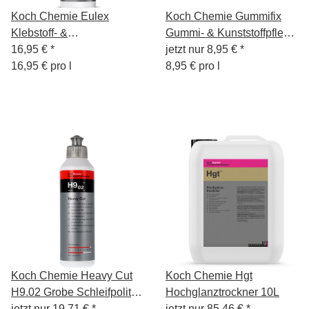
Koch Chemie Eulex
Koch Chemie Gummifix
Klebstoff- &
Gummi- & Kunststoffpflege
Fleckenentferner 1L
16,95 €
*
1L
jetzt nur
8,95 €
*
16,95 € pro l
8,95 € pro l
Koch Chemie Heavy Cut
Koch Chemie Hgt
H9.02 Grobe Schleifpolitur
Hochglanztrockner 10L
250ml
jetzt nur
19,71 €
*
jetzt nur
85,46 €
*