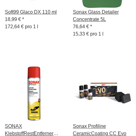
Soft99 Glaco DX 110 ml
Sonax Glass Detailer
18,99 €
*
Concentrate 5L
172,64 € pro 1 l
76,64 €
*
15,33 € pro 1 l
SONAX
Sonax Profiline
KlebstoffRestEntferner
CeramicCoating CC Evo