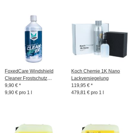
FoxedCare Windshield
Koch Chemie 1K Nano
Cleaner Frostschutz
Lackversiegelung
Konzentrat 1L
9,90 €
*
119,95 €
*
9,90 € pro 1 l
479,81 € pro 1 l