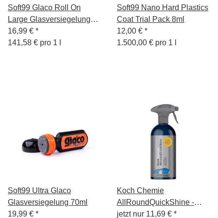
Soft99 Glaco Roll On
Soft99 Nano Hard Plastics
Large Glasversiegelung
Coat Trial Pack 8ml
120ml
16,99 €
*
12,00 €
*
141,58 € pro 1 l
1.500,00 € pro 1 l
Soft99 Ultra Glaco
Koch Chemie
Glasversiegelung 70ml
AllRoundQuickShine -
19,99 €
*
Finish Spray 500ml
jetzt nur
11,69 €
*