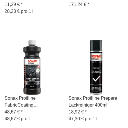
400ml
11,29 €
*
171,24 €
*
28,23 € pro 1 l
Sonax Profiline
Sonax Profiline Prepare
FabricCoating
Lackreiniger 400ml
Cabrioverdeck- & Textil
48,67 €
*
18,92 €
*
Imprägnierung 1L
48,67 € pro l
47,30 € pro 1 l