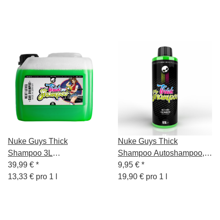
Nuke Guys Thick
Nuke Guys Thick
Shampoo 3L
Shampoo Autoshampoo,
Autoshampoo
39,99 €
*
500 ml
9,95 €
*
13,33 € pro 1 l
19,90 € pro 1 l