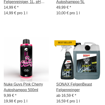
Felgenreiniger, 1L, pH
Autoshampoo 5L
neutral + Sprühkopf
14,99 €
*
49,99 €
*
14,99 € pro 1 l
10,00 € pro 1 l
BESTSELLER
Nuke Guys Pink Cherry
SONAX FelgenBeast
Autoshampoo 500ml
Felgenreinger
9,99 €
*
ab
16,59 €
*
19,98 € pro 1 l
16,59 € pro 1 l