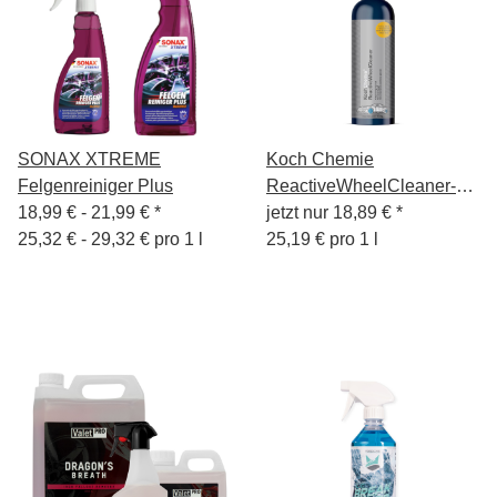
SONAX XTREME
Koch Chemie
Felgenreiniger Plus
ReactiveWheelCleaner-
18,99 € -
21,99 €
*
Felgenreinigungsgel
jetzt nur
18,89 €
*
25,32 € - 29,32 € pro 1 l
750ml KCX
25,19 € pro 1 l