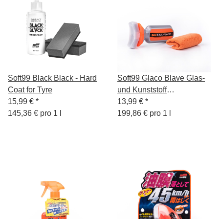
Soft99 Black Black - Hard
Soft99 Glaco Blave Glas-
Coat for Tyre
und Kunststoff
15,99 €
*
Versiegelung, für
13,99 €
*
145,36 € pro 1 l
Motorräder, Bikes,
199,86 € pro 1 l
Glasscheiben, Helme oder
Schutzbrillen, 70ml