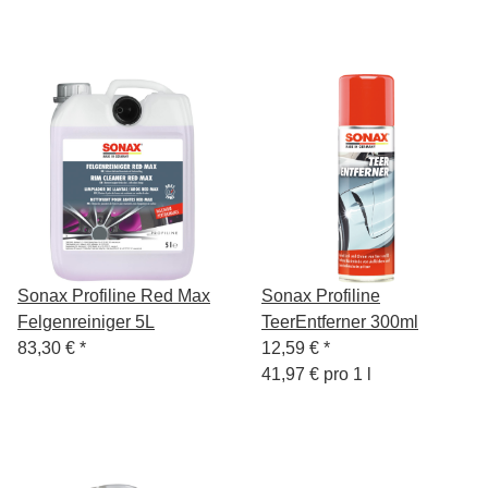
Sonax Profiline Red Max
Sonax Profiline
Felgenreiniger 5L
TeerEntferner 300ml
83,30 €
*
12,59 €
*
41,97 € pro 1 l