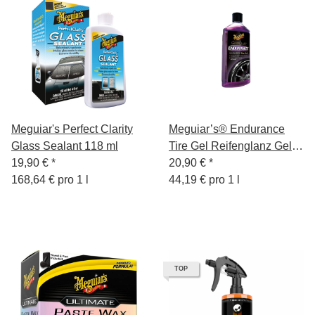
Meguiar's Perfect Clarity
Meguiar’s® Endurance
Glass Sealant 118 ml
Tire Gel Reifenglanz Gel
19,90 €
*
Reifenpflege 473ml
20,90 €
*
168,64 € pro 1 l
44,19 € pro 1 l
TOP