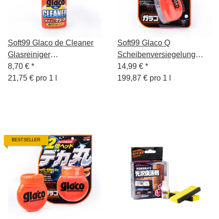
Soft99 Glaco de Cleaner
Soft99 Glaco Q
Glasreiniger
Scheibenversiegelung
Scheibenreinigungsmittel
8,70 €
*
75ml
14,99 €
*
mit Abperleffekt, 400 ml
21,75 € pro 1 l
199,87 € pro 1 l
BESTSELLER