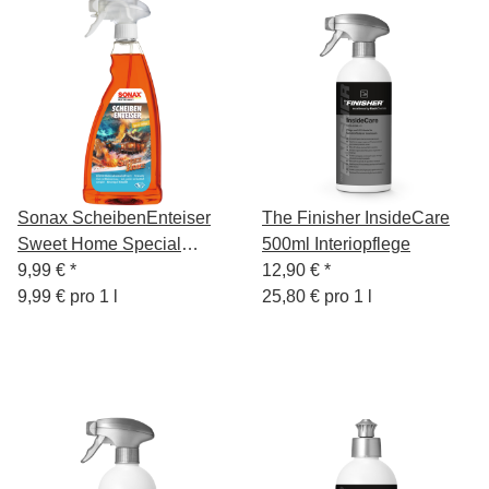
Sonax ScheibenEnteiser
The Finisher InsideCare
Sweet Home Special
500ml Interiopflege
Edition 1L
9,99 €
*
12,90 €
*
9,99 € pro 1 l
25,80 € pro 1 l