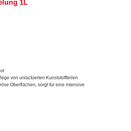
elung 1L
ior
flege von unlackierten Kunststoffteilen
poröse Oberflächen, sorgt für eine intensive