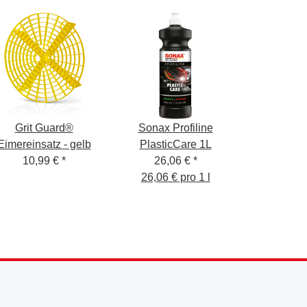
Grit Guard®
Sonax Profiline
Eimereinsatz - gelb
PlasticCare 1L
10,99 €
*
26,06 €
*
26,06 € pro 1 l