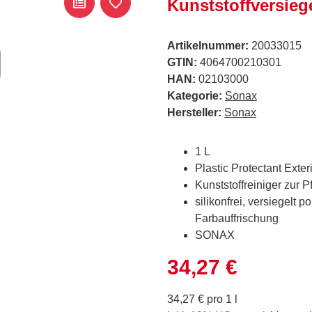
Kunststoffversieg
Artikelnummer:
20033015
GTIN:
4064700210301
HAN:
02103000
Kategorie:
Sonax
Hersteller:
Sonax
1 L
Plastic Protectant Exter
Kunststoffreiniger zur P
silikonfrei, versiegelt 
Farbauffrischung
SONAX
34,27 €
34,27 € pro 1 l