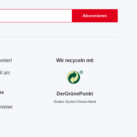
Abonnieren
eiter!
Wir recyceln mit
l an:
ns
DerGrünePunkt
Duales System Deutschland
Nummer