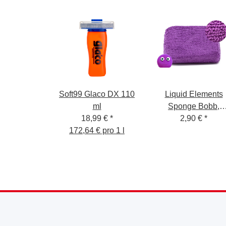
Soft99 Glaco DX 110
Liquid Elements
ml
Sponge Bobb,
18,99 €
*
Mikrofaser
2,90 €
*
172,64 € pro 1 l
Handpolierschwa