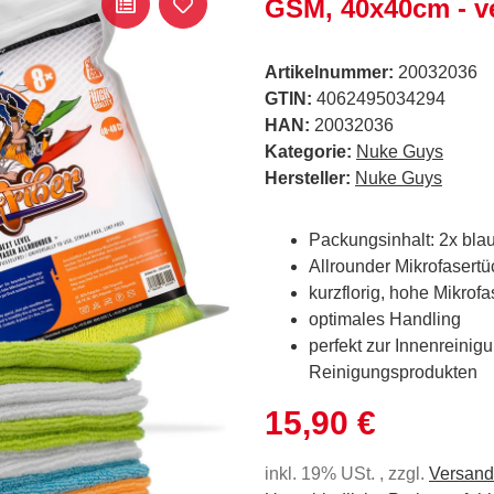
GSM, 40x40cm - ve
Artikelnummer:
20032036
GTIN:
4062495034294
HAN:
20032036
Kategorie:
Nuke Guys
Hersteller:
Nuke Guys
Packungsinhalt: 2x blau
Allrounder Mikrofaser
kurzflorig, hohe Mikrofa
optimales Handling
perfekt zur Innenreinig
Reinigungsprodukten
15,90 €
inkl. 19% USt. , zzgl.
Versand