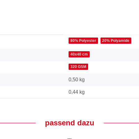
80% Polyester
20% Polyamide
40x40 cm
320 GSM
0,50 kg
0,44
kg
passend dazu