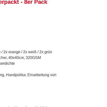
rpackt - 8er Pack
 / 2x orange / 2x weiß / 2x grün
tücher, 40x40cm, 320GSM
serdichte
ung, Handpolitur, Einarbeitung von