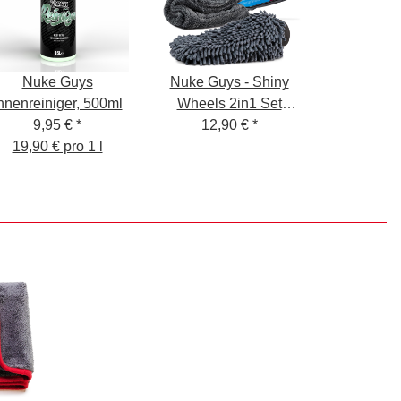
Nuke Guys
Nuke Guys - Shiny
nnenreiniger, 500ml
Wheels 2in1 Set
9,95 €
*
Waschen + Trocknen -
12,90 €
*
19,90 € pro 1 l
Mikrofaser
Waschhandschuh 145
GSM + Mikrofaser
Trockentuch - 1400
GSM, 40x40cm -
verpackt