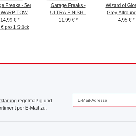
e Freaks - 5er
Garage Freaks -
Wizard of Glo
- WARP TOWEL
ULTRA FINISH -
Grey Allroun
arben, 320 GSM
14,99 €
*
Poliertuch - 40x40cm,
11,99 €
*
600GSM, 40x
4,95 €
*
 € pro 1 Stück
1200 GSM
rklärung
regelmäßig und
rtiment per E-Mail zu.
Newsletter Abonnieren