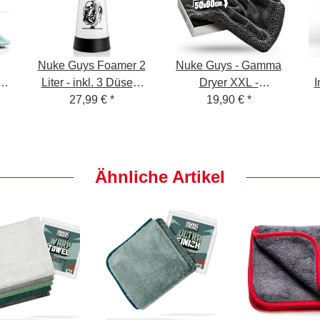
Nuke Guys Foamer 2
Nuke Guys - Gamma
er
Liter - inkl. 3 Düsen,
Dryer XXL -
I
M,
Silikonöl und
27,99 €
*
Mikrofaser
19,90 €
*
 -
Anleitung -
Trockentuch - 1400
Schaumsprüher für
GSM - grau 50 x 80
Snow Foam
cm
Ähnliche Artikel