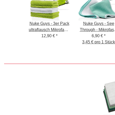
Nuke Guys - 3er Pack
Nuke Guys - See
ultraflausch Mikrofaser
Through - Mikrofas
- Quick'n'Gloss -
12,90 €
*
Waffeltuch - 450 GS
6,90 €
*
40x40cm
35x35cm - mint/weiß
3,45 € pro 1 Stück
2er Pack