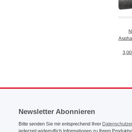
N
Asphal
Mikro
3,00
40x4
Newsletter Abonnieren
Bitte senden Sie mir entsprechend Ihrer
Datenschutze
jederzeit widerruflich Informationen zu Ihrem Produktso