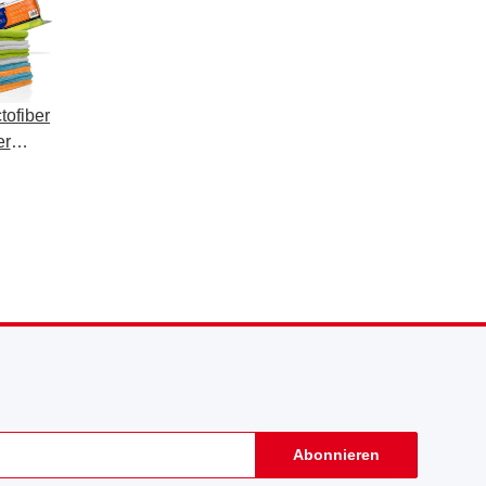
tofiber
er
ackt -
Abonnieren