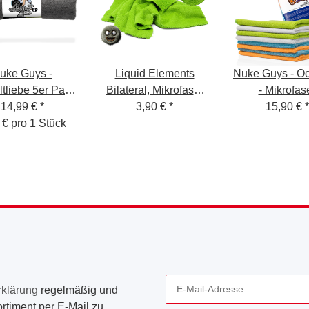
uke Guys -
Liquid Elements
Nuke Guys - Oc
tliebe 5er Pack
Bilateral, Mikrofaser
- Mikrofas
Allzweck
14,99 €
*
Innenraumtuch,
3,90 €
*
Allrounder - 320 GSM,
15,90 €
*
fasertuch, grau,
 € pro 1 Stück
40x40cm, 380 GSM
40x40cm - verp
0cm, 380 GSM
8er Pack
rklärung
regelmäßig und
rtiment per E-Mail zu.