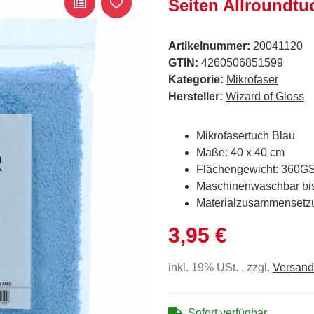
Seiten Allroundt
Artikelnummer:
20041120
GTIN:
4260506851599
Kategorie:
Mikrofaser
Hersteller:
Wizard of Gloss
Mikrofasertuch Blau
Maße: 40 x 40 cm
Flächengewicht: 360G
Maschinenwaschbar bi
Materialzusammensetz
3,95 €
inkl. 19% USt. , zzgl.
Versand
Sofort verfügbar