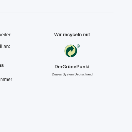
eiter!
Wir recyceln mit
l an:
ns
DerGrünePunkt
Duales System Deutschland
Nummer