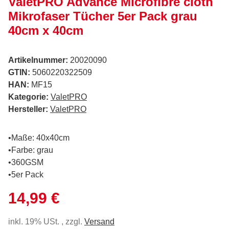
ValetPRO Advance Microfibre cloth
Mikrofaser Tücher 5er Pack grau
40cm x 40cm
Artikelnummer:
20020090
GTIN:
5060220322509
HAN:
MF15
Kategorie:
ValetPRO
Hersteller:
ValetPRO
•Maße: 40x40cm
•Farbe: grau
•360GSM
•5er Pack
14,99 €
inkl. 19% USt. , zzgl.
Versand