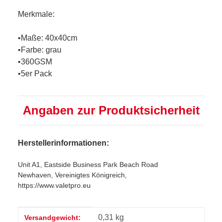
Merkmale:
•Maße: 40x40cm
•Farbe: grau
•360GSM
•5er Pack
Angaben zur Produktsicherheit
Herstellerinformationen:
Unit A1, Eastside Business Park Beach Road
Newhaven, Vereinigtes Königreich,
https://www.valetpro.eu
Produkteigenschaft
Wert
0,31 kg
Versandgewicht: