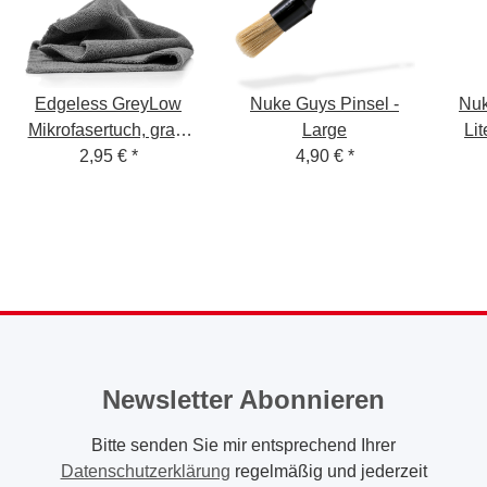
Edgeless GreyLow
Nuke Guys Pinsel -
Nuk
Mikrofasertuch, grau,
Large
Lit
40x40cm, 380 GSM,
2,95 €
*
4,90 €
*
Sili
niedriger Floor
- 
Newsletter Abonnieren
Bitte senden Sie mir entsprechend Ihrer
Datenschutzerklärung
regelmäßig und jederzeit