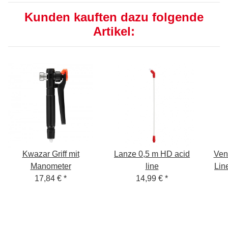
Kunden kauften dazu folgende
Artikel:
Kwazar Griff mit
Lanze 0,5 m HD acid
Ven
Manometer
line
Lin
17,84 €
*
14,99 €
*