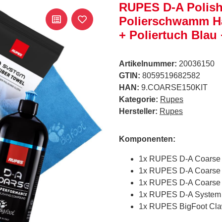
RUPES D-A Polishi
Polierschwamm Ha
+ Poliertuch Bla
Artikelnummer:
20036150
GTIN:
8059519682582
HAN:
9.COARSE150KIT
Kategorie:
Rupes
Hersteller:
Rupes
Komponenten:
1x RUPES D-A Coarse Hi
1x RUPES D-A Coarse 
1x RUPES D-A Coarse 
1x RUPES D-A System P
1x RUPES BigFoot Cla