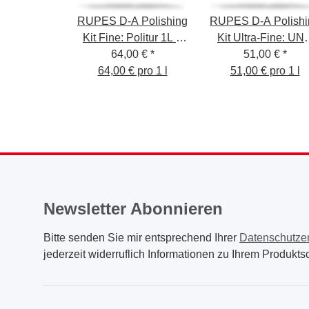
RUPES D-A Polishing
RUPES D-A Polishi
Kit Fine: Politur 1L +
Kit Ultra-Fine: UN
Polierschwamm Fein
64,00 €
*
PURE Politur 1L + 
51,00 €
*
130/150mm + Wolle-
64,00 € pro 1 l
Polierschwamm Ultr
51,00 € pro 1 l
Polierpad + Poliertuch
Fein 130/150mm 
Gelb +
Poliertuch Weiß +
Schwammentferner
Schwammentferne
Newsletter Abonnieren
Bitte senden Sie mir entsprechend Ihrer
Datenschutze
jederzeit widerruflich Informationen zu Ihrem Produktso