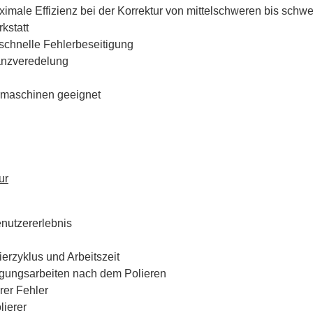
imale Effizienz bei der Korrektur von mittelschweren bis schw
kstatt
 schnelle Fehlerbeseitigung
anzveredelung
rmaschinen geeignet
ur
nutzererlebnis
erzyklus und Arbeitszeit
nigungsarbeiten nach dem Polieren
rer Fehler
lierer