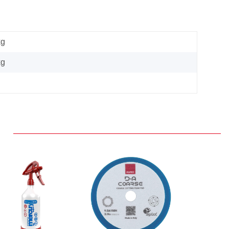
kg
kg