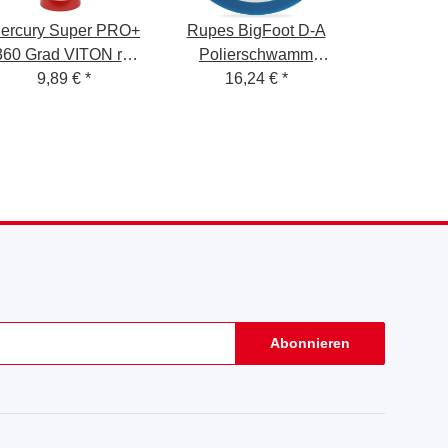
ercury Super PRO+
Rupes BigFoot D-A
360 Grad VITON rot
Polierschwamm
prühflasche 1,0 Liter
9,89 €
*
Coarse Blau 130-
16,24 €
*
150mm
Abonnieren