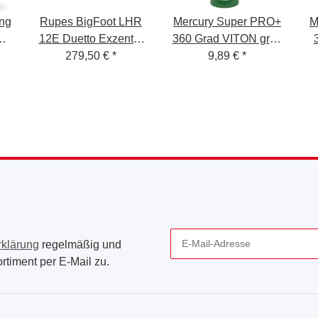
ng
Rupes BigFoot LHR
Mercury Super PRO+
M
O
12E Duetto Exzenter
360 Grad VITON grün
2x
Poliermaschine
279,50 €
*
Sprühflasche 1,0 Liter
9,89 €
*
S
a-
+
r
rklärung
regelmäßig und
rtiment per E-Mail zu.
Newsletter Abonnieren