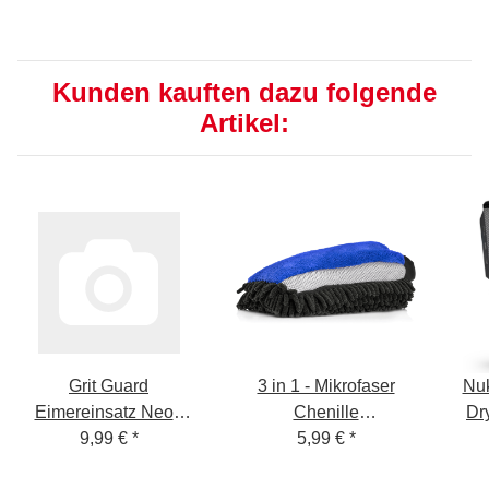
Kunden kauften dazu folgende
Artikel:
Grit Guard
3 in 1 - Mikrofaser
Nu
Eimereinsatz Neon
Chenille
Dr
Gelb - Grit insert Neon
9,99 €
*
5,99 €
*
Waschandschuh blau
Tro
Yellow
GSM 