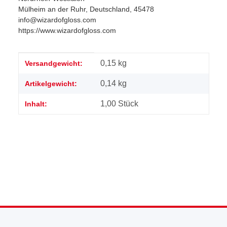
Mülheim an der Ruhr, Deutschland, 45478
info@wizardofgloss.com
https://www.wizardofgloss.com
Produkteigenschaft
Wert
0,15 kg
Versandgewicht:
0,14
kg
Artikelgewicht:
1,00 Stück
Inhalt: