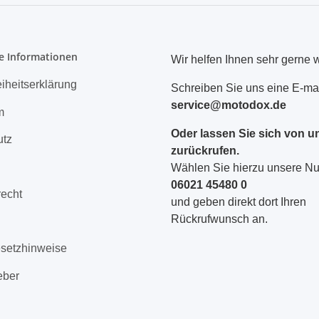
e Informationen
Wir helfen Ihnen sehr gerne w
eiheitserklärung
Schreiben Sie uns eine E-mai
service@motodox.de
m
Oder lassen Sie sich von u
utz
zurückrufen.
Wählen Sie hierzu unsere 
06021 45480 0
recht
und geben direkt dort Ihren
Rückrufwunsch an.
esetzhinweise
eber