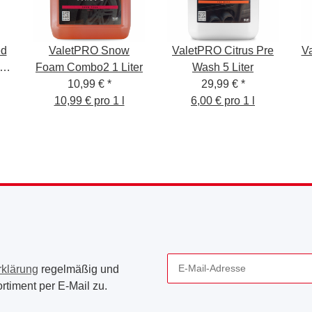
ed
ValetPRO Snow
ValetPRO Citrus Pre
V
 -
Foam Combo2 1 Liter
Wash 5 Liter
10,99 €
*
29,99 €
*
10,99 € pro 1 l
6,00 € pro 1 l
rklärung
regelmäßig und
rtiment per E-Mail zu.
Newsletter Abonnieren