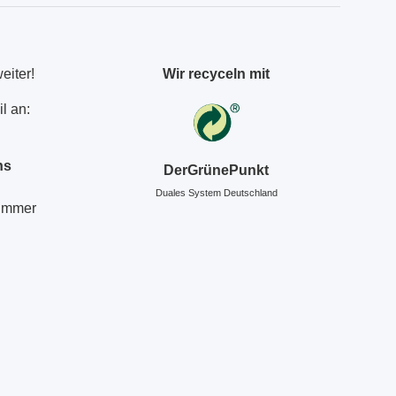
eiter!
Wir recyceln mit
l an:
ns
DerGrünePunkt
Duales System Deutschland
Nummer