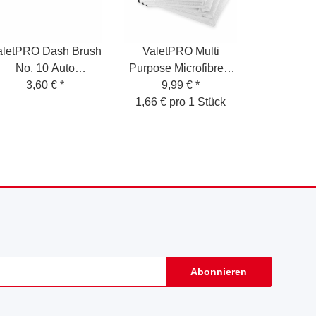
aletPRO Dash Brush
ValetPRO Multi
No. 10 Auto
Purpose Microfibre 6
Reinigungspinsel
3,60 €
*
pack white Allround
9,99 €
*
BRU3
Mikrofaser Tücher 6er
1,66 € pro 1 Stück
Pack
Abonnieren