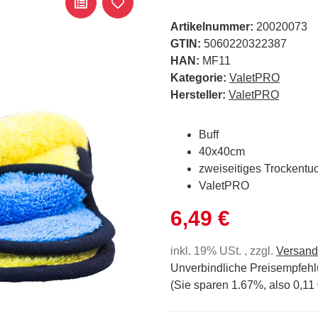
Artikelnummer:
20020073
GTIN:
5060220322387
HAN:
MF11
Kategorie:
ValetPRO
Hersteller:
ValetPRO
Buff
40x40cm
zweiseitiges Trockentu
ValetPRO
6,49 €
inkl. 19% USt. , zzgl.
Versand
Unverbindliche Preisempfehl
(Sie sparen
1.67%
, also
0,11