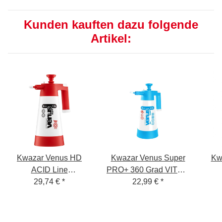
Kunden kauften dazu folgende
Artikel:
Kwazar Venus HD
Kwazar Venus Super
Kw
ACID Line
PRO+ 360 Grad VITON
Pumpsprüher 1,5 L
29,74 €
*
Pumpsprüher 1,5 Liter
22,99 €
*
Dru