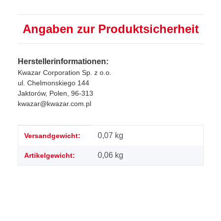
Angaben zur Produktsicherheit
Herstellerinformationen:
Kwazar Corporation Sp. z o.o.
ul. Chelmonskiego 144
Jaktorów, Polen, 96-313
kwazar@kwazar.com.pl
Produkteigenschaft
Wert
0,07 kg
Versandgewicht:
0,06
kg
Artikelgewicht: