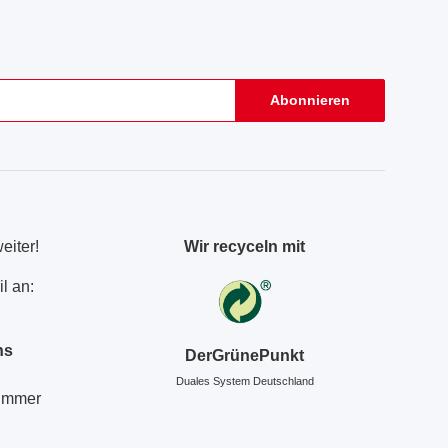
Abonnieren
eiter!
Wir recyceln mit
l an:
ns
DerGrünePunkt
Duales System Deutschland
Nummer