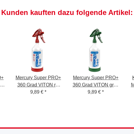
Kunden kauften dazu folgende Artikel:
O+
Mercury Super PRO+
Mercury Super PRO+
lb
360 Grad VITON rot
360 Grad VITON grün
M
er
Sprühflasche 1,0 Liter
9,89 €
*
Sprühflasche 1,0 Liter
9,89 €
*
V