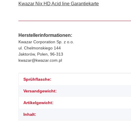
Kwazar Nix HD Acid line Garantiekarte
Herstellerinformationen:
Kwazar Corporation Sp. z o.o.
ul. Chelmonskiego 144
Jaktorów, Polen, 96-313
kwazar@kwazar.com.pl
Produkteigenschaft
Wert
Sprühflasche:
Versandgewicht:
Artikelgewicht:
Inhalt: