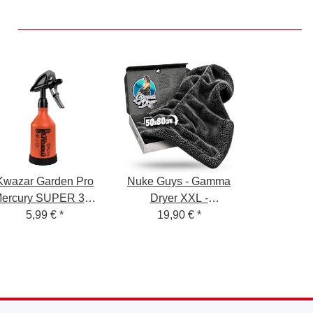
Kwazar Garden Pro
Nuke Guys - Gamma
ercury SUPER 360
Dryer XXL -
ITON Sprühflasche
5,99 €
*
Mikrofaser
19,90 €
*
0,5 Liter
Trockentuch - 1400
GSM - grau 50 x 80
cm