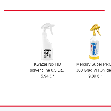
Kwazar Nix HD
Mercury Super PR
solvent line 0,5 Liter
360 Grad VITON ge
Sprühflasche
5,94 €
*
Sprühflasche 1,0 Lit
9,89 €
*