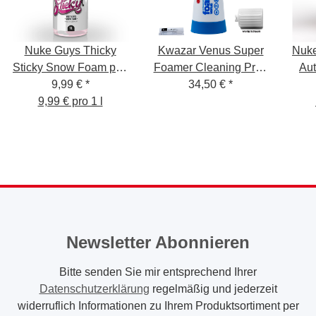
Nuke Guys Thicky
Kwazar Venus Super
Nuke
Sticky Snow Foam pH-
Foamer Cleaning Pro+
Au
neutral, 1L
9,99 €
*
Viton 2L Box mit
34,50 €
*
9,99 € pro 1 l
Zubehör
Newsletter Abonnieren
Bitte senden Sie mir entsprechend Ihrer
Datenschutzerklärung
regelmäßig und jederzeit
widerruflich Informationen zu Ihrem Produktsortiment per