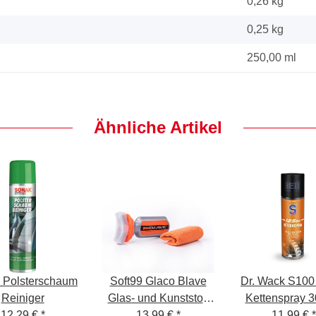
0,26 kg
0,25
kg
250,00 ml
Ähnliche Artikel
 Polsterschaum
Soft99 Glaco Blave
Dr. Wack S100
Reiniger
Glas- und Kunststoff
Kettenspray 3
12,29 €
*
Versiegelung, für
13,99 €
*
11,99 €
*