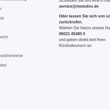
Schreiben Sie uns eine E-mai
service@motodox.de
m
Oder lassen Sie sich von u
utz
zurückrufen.
Wählen Sie hierzu unsere 
06021 45480 0
recht
und geben direkt dort Ihren
Rückrufwunsch an.
esetzhinweise
eber