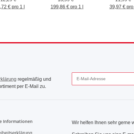
,72 € pro 1 l
Motorräder, Bikes,
199,86 € pro 1 l
39,97 € pro 
Glasscheiben, Helme
oder Schutzbrillen,
70ml
rklärung
regelmäßig und
rtiment per E-Mail zu.
Newsletter Abonnieren
e Informationen
Wir helfen Ihnen sehr gerne w
eiheitserklärung