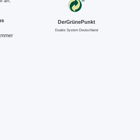
l an:
ns
DerGrünePunkt
Duales System Deutschland
Nummer