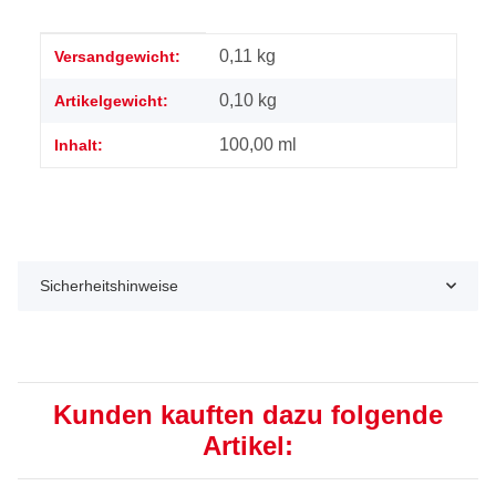
Produkteigenschaft
Wert
0,11 kg
Versandgewicht:
0,10
kg
Artikelgewicht:
100,00 ml
Inhalt:
Sicherheitshinweise
Kunden kauften dazu folgende
Artikel: