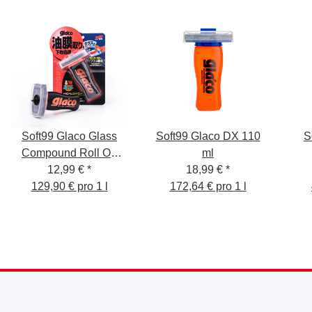
Soft99 Glaco Glass
Soft99 Glaco DX 110
S
Compound Roll On
ml
12,99 €
100ml
*
18,99 €
*
Sp
129,90 € pro 1 l
172,64 € pro 1 l