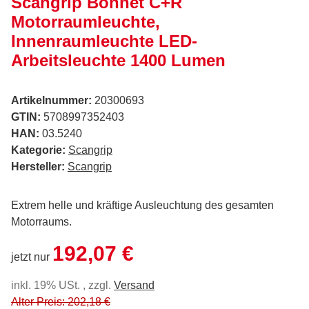
Scangrip Bonnet C+R
Motorraumleuchte,
Innenraumleuchte LED-
Arbeitsleuchte 1400 Lumen
Artikelnummer:
20300693
GTIN:
5708997352403
HAN:
03.5240
Kategorie:
Scangrip
Hersteller:
Scangrip
Extrem helle und kräftige Ausleuchtung des gesamten
Motorraums.
192,07 €
jetzt nur
inkl. 19% USt. , zzgl.
Versand
Alter Preis: 202,18 €