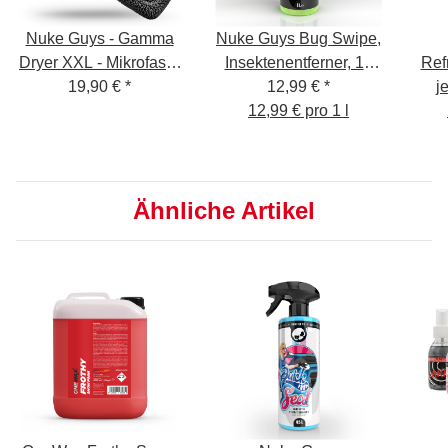
Nuke Guys - Gamma
Nuke Guys Bug Swipe,
Dryer XXL - Mikrofaser
Insektenentferner, 1L
Ref
Trockentuch - 1400
19,90 €
*
inkl. Canyon Sprühkopf
12,99 €
*
j
GSM - grau 50 x 80 cm
12,99 € pro 1 l
sei
Ähnliche Artikel