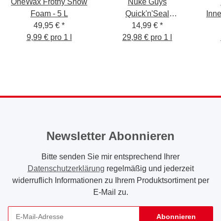
OneWax Frothy Snow
Nuke Guys
Foam - 5 L
Quick'n'Seal
Inne
49,95 €
*
Sprühversiegelung,
14,99 €
*
9,99 € pro 1 l
29,98 € pro 1 l
500 ml
Lu
Newsletter Abonnieren
Bitte senden Sie mir entsprechend Ihrer
Datenschutzerklärung
regelmäßig und jederzeit
widerruflich Informationen zu Ihrem Produktsortiment per
E-Mail zu.
Abonnieren