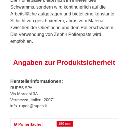
Die Polierpaste bleibt nicht im Inneren des
Schwamms, sondern wird kontinuierlich auf die
Arbeitsfläche aufgetragen und bietet eine konstante
Schicht von geschmiertem, abrasivem Material
zwischen der Oberfläche und dem Polierschwamm.
Die Verwendung von Zephir Polierpaste wird
empfohlen.
Angaben zur Produktsicherheit
Herstellerinformationen:
RUPES SPA
Via Marconi 3A
Vermezzo, Italien, 20071
info_rupes@rupes.it
Produkteigenschaft
Wert
150 mm
Ø Polierfläche: