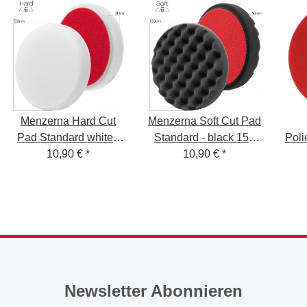
Menzerna Hard Cut
Menzerna Soft Cut Pad
Pad Standard white -
Standard - black 150
Pol
150 mm - P150H
10,90 €
*
mm - P150S
10,90 €
*
Cu
Newsletter Abonnieren