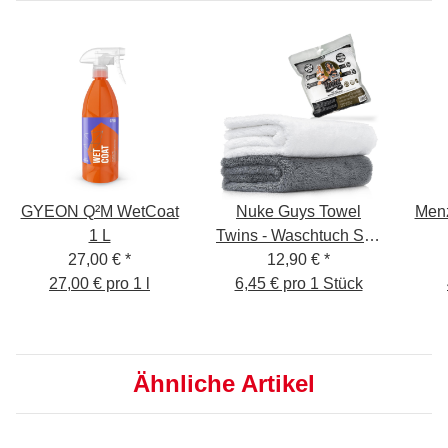
GYEON Q²M WetCoat
Nuke Guys Towel
Menz
1 L
Twins - Waschtuch Set:
27,00 €
*
2-Tuch-Waschmethode
12,90 €
*
27,00 € pro 1 l
- 40x60cm, 550GSM -
6,45 € pro 1 Stück
verpackt - 2er Set
Ähnliche Artikel