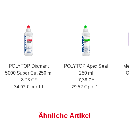
POLYTOP Diamant
POLYTOP Apex Seal
Me
5000 Super Cut 250 ml
250 ml
O
8,73 €
*
7,38 €
*
34,92 € pro 1 l
29,52 € pro 1 l
Ähnliche Artikel