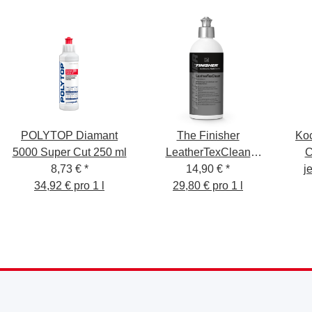
POLYTOP Diamant
The Finisher
Ko
5000 Super Cut 250 ml
LeatherTexClean
C
8,73 €
*
500ml Leder-
14,90 €
*
j
S
34,92 € pro 1 l
29,80 € pro 1 l
Textilreiniger